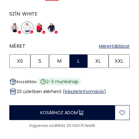
SZÍN:
WHITE
MÉRET
Mérettáblázat
XS
S
M
L
XL
XXL
2-3 munkanap
Kiszállítás:
23 üzletben elérhető (
Készletinformáció
)
KOSÁRHOZ ADOM
Ingyenes szállítás 20.000 Ft felett