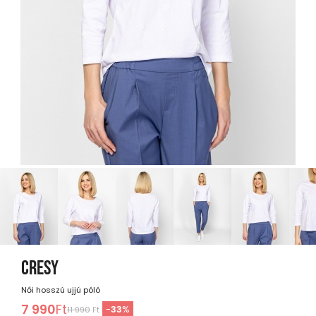
CRESY
Női hosszú ujjú póló
7 990
Ft
-
33
%
11 990
Ft