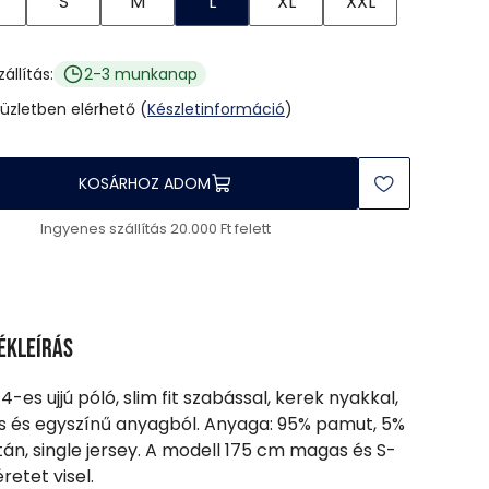
S
M
L
XL
XXL
zállítás:
2-3 munkanap
 üzletben elérhető (
Készletinformáció
)
KOSÁRHOZ ADOM
Ingyenes szállítás 20.000 Ft felett
ékleírás
4-es ujjú póló, slim fit szabással, kerek nyakkal,
s és egyszínű anyagból. Anyaga: 95% pamut, 5%
tán, single jersey. A modell 175 cm magas és S-
retet visel.