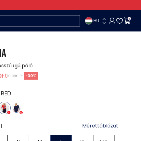
HU
0
IA
osszú ujjú póló
0
Ft
-
30
%
10 990
Ft
:
RED
T
Mérettáblázat