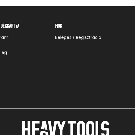
ndékkártya
Fiók
gram
Belépés / Regisztráció
leg