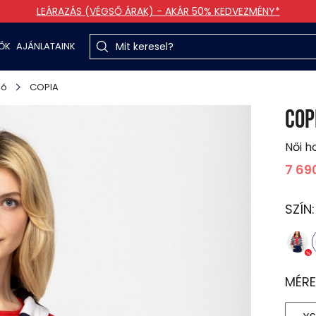
LEÁRAZÁS (VÉGSŐ ÁRAK) - AKÁR 50% KEDVEZMÉNY*
TŐK
AJÁNLATAINK
ló
COPIA
COP
Női h
7 69
SZÍN
MÉRE