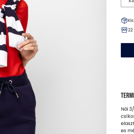
XS
Kis
22
Term
Női 3/
csíko
elasz
es mé