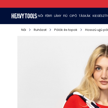
NŐI
FÉRFI
LÁNY
FIÚ
CIPŐ
TÁSKÁK
KIEGÉSZÍ
Női
Ruházat
Pólók és topok
Hosszú ujjú pó