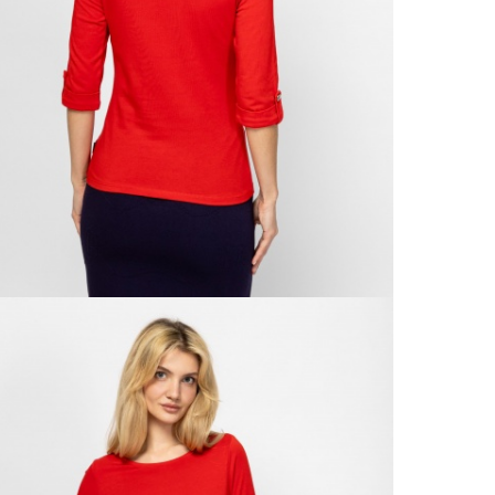
990 F
Gé
Házho
Va
1 290
Ne
Részl
VIS
Csere
30 n
Vissz
1 290
Részl