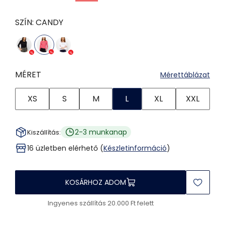
SZÍN:
CANDY
MÉRET
Mérettáblázat
XS
S
M
L
XL
XXL
2-3 munkanap
Kiszállítás:
16 üzletben elérhető (
Készletinformáció
)
KOSÁRHOZ ADOM
Ingyenes szállítás 20.000 Ft felett