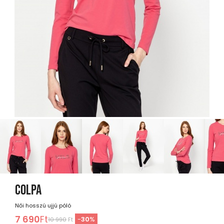
COLPA
Női hosszú ujjú póló
7 690
Ft
-
30
%
10 990
Ft