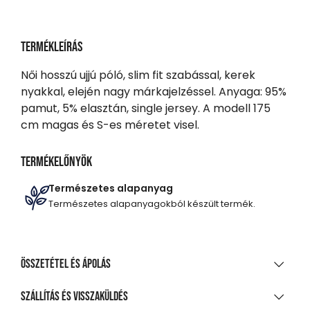
Termékleírás
Női hosszú ujjú póló, slim fit szabással, kerek
nyakkal, elején nagy márkajelzéssel. Anyaga: 95%
pamut, 5% elasztán, single jersey. A modell 175
cm magas és S-es méretet visel.
Termékelőnyök
Természetes alapanyag
Természetes alapanyagokból készült termék.
Összetétel és ápolás
ANYAGÖSSZETÉTEL
Szállítás és visszaküldés