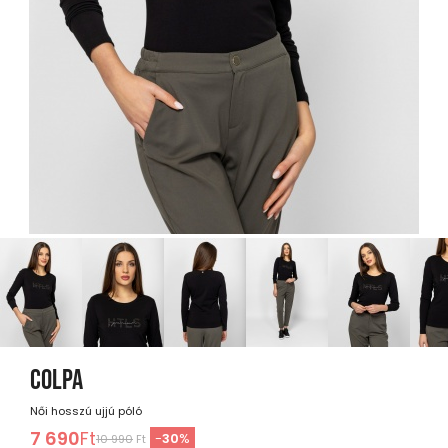
COLPA
Női hosszú ujjú póló
7 690
Ft
-
30
%
10 990
Ft