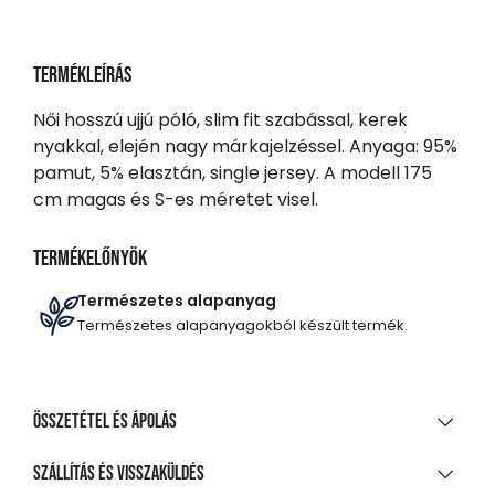
Termékleírás
Női hosszú ujjú póló, slim fit szabással, kerek
nyakkal, elején nagy márkajelzéssel. Anyaga: 95%
pamut, 5% elasztán, single jersey. A modell 175
cm magas és S-es méretet visel.
Termékelőnyök
Természetes alapanyag
Természetes alapanyagokból készült termék.
Összetétel és ápolás
ANYAGÖSSZETÉTEL
Szállítás és visszaküldés