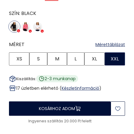
SZÍN:
BLACK
MÉRET
Mérettáblázat
XS
S
M
L
XL
XXL
2-3 munkanap
Kiszállítás:
17 üzletben elérhető (
Készletinformáció
)
KOSÁRHOZ ADOM
Ingyenes szállítás 20.000 Ft felett