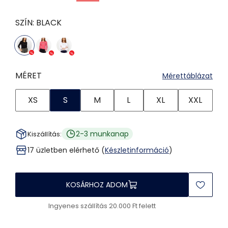
SZÍN:
BLACK
MÉRET
Mérettáblázat
XS
S
M
L
XL
XXL
2-3 munkanap
Kiszállítás:
17 üzletben elérhető (
Készletinformáció
)
KOSÁRHOZ ADOM
Ingyenes szállítás 20.000 Ft felett