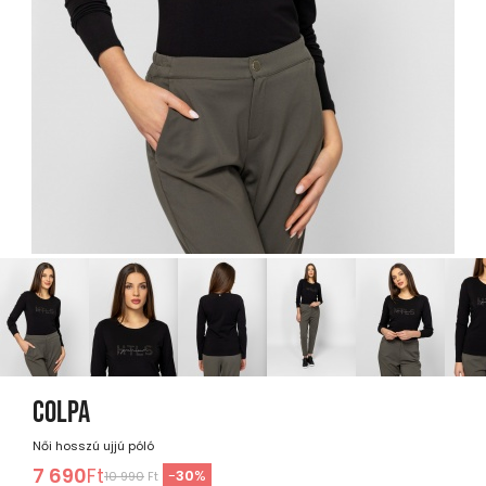
COLPA
Női hosszú ujjú póló
7 690
Ft
-
30
%
10 990
Ft