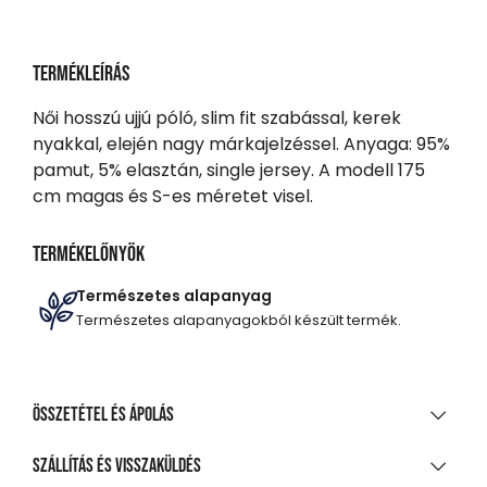
Termékleírás
Női hosszú ujjú póló, slim fit szabással, kerek
nyakkal, elején nagy márkajelzéssel. Anyaga: 95%
pamut, 5% elasztán, single jersey. A modell 175
cm magas és S-es méretet visel.
Termékelőnyök
Természetes alapanyag
Természetes alapanyagokból készült termék.
Összetétel és ápolás
ANYAGÖSSZETÉTEL
Szállítás és visszaküldés