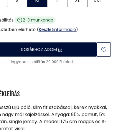
S
M
L
XL
XXL
zállítás:
2-3 munkanap
 üzletben elérhető (
Készletinformáció
)
KOSÁRHOZ ADOM
Ingyenes szállítás 20.000 Ft felett
ékleírás
sszú ujjú póló, slim fit szabással, kerek nyakkal,
n nagy márkajelzéssel. Anyaga: 95% pamut, 5%
tán, single jersey. A modell 175 cm magas és S-
retet visel.