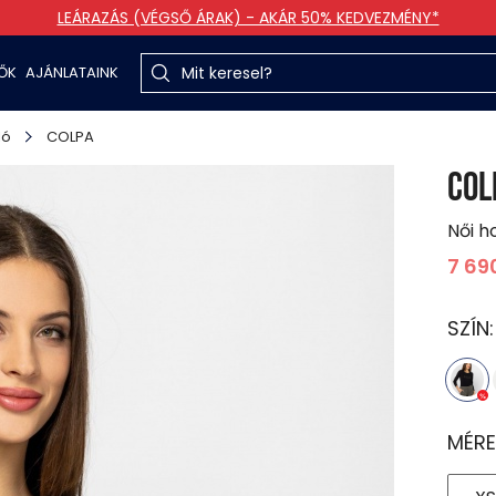
LEÁRAZÁS (VÉGSŐ ÁRAK) - AKÁR 50% KEDVEZMÉNY*
TŐK
AJÁNLATAINK
ló
COLPA
COL
Női h
7 69
SZÍN
MÉRE