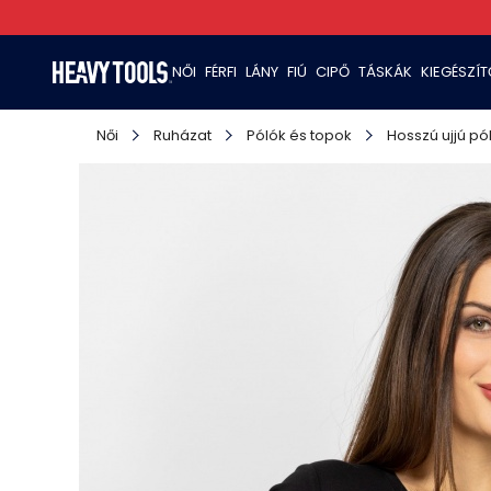
NŐI
FÉRFI
LÁNY
FIÚ
CIPŐ
TÁSKÁK
KIEGÉSZÍ
Női
Ruházat
Pólók és topok
Hosszú ujjú pó