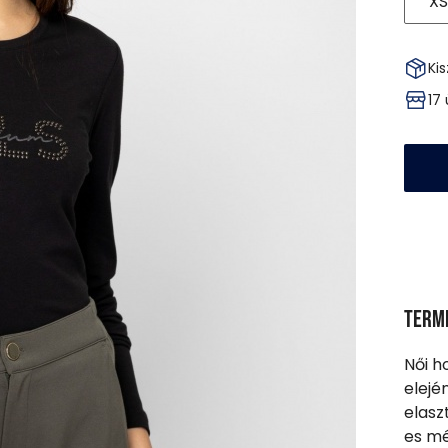
XS
Kis
17
Term
Női ho
elejé
elasz
es mé