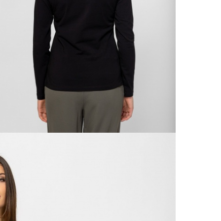
990 F
Gé
Házho
Va
1 290
Ne
Részl
VIS
Csere
30 n
Vissz
1 290
Részl