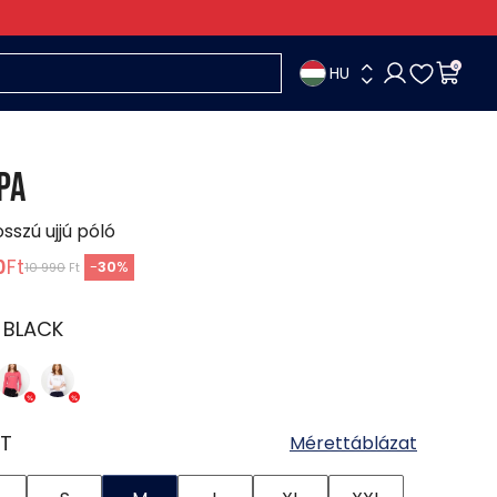
HU
0
PA
osszú ujjú póló
0
Ft
-
30
%
10 990
Ft
:
BLACK
T
Mérettáblázat