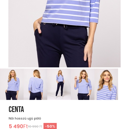
CENTA
Női hosszú ujjú póló
5 490
Ft
-
50
%
10 990
Ft