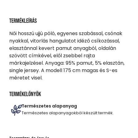
Termékleírás
Női hosszú ujjú póló, egyenes szabással, csónak
nyakkal, vitorlás hangulatot idéző csíkozással,
elasztánnal kevert pamut anyagból, oldalán
szövött címkével, elől zsebbel rajta
márkajelzésel. Anyaga: 95% pamut, 5% elasztán,
single jersey. A modell 175 cm magas és S-es
méretet visel.
Termékelőnyök
Természetes alapanyag
Természetes alapanyagokból készült termék.