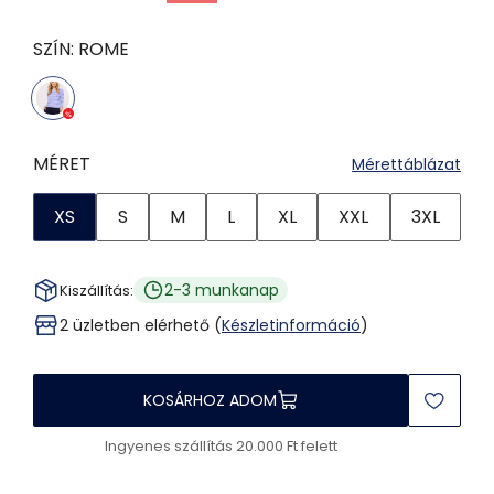
SZÍN:
ROME
MÉRET
Mérettáblázat
XS
S
M
L
XL
XXL
3XL
2-3 munkanap
Kiszállítás:
2 üzletben elérhető (
Készletinformáció
)
KOSÁRHOZ ADOM
Ingyenes szállítás 20.000 Ft felett