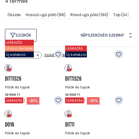
4
termék
Ga
Összes
Hosszú ujjú póló
(88)
Rövid ujjú póló
(193)
Top
(34)
NÉPSZERŰSÉG SZERINT
SZŰRŐK
LEÁRAZÁS
Utolsó darabok
LEÁRAZÁS
Új kollekció
Új kollekció
Szűrők törlése
Szín: többszínű
DITTIS26
DITTIS26
Pólók és topok
Pólók és topok
12 990
Ft
12 990
Ft
8 990
Ft
8 990
Ft
-
31
%
-
31
%
LEÁRAZÁS
LEÁRAZÁS
DOYA
DITTI
Pólók és topok
Pólók és topok