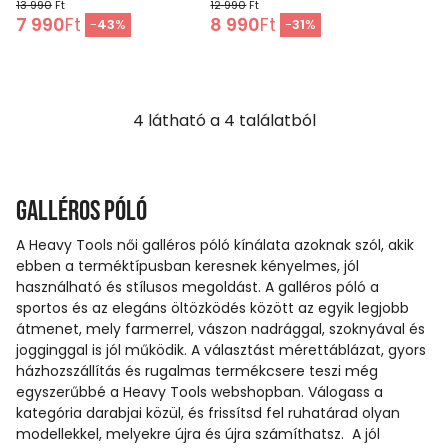
13 990
Ft
12 990
Ft
7 990
Ft
8 990
Ft
-
43
%
-
31
%
4
látható a
4
találatból
Galléros póló
A Heavy Tools női galléros póló kínálata azoknak szól, akik
ebben a terméktípusban keresnek kényelmes, jól
használható és stílusos megoldást. A galléros póló a
sportos és az elegáns öltözködés között az egyik legjobb
átmenet, mely farmerrel, vászon nadrággal, szoknyával és
jogginggal is jól működik. A választást mérettáblázat, gyors
házhozszállítás és rugalmas termékcsere teszi még
egyszerűbbé a Heavy Tools webshopban. Válogass a
kategória darabjai közül, és frissítsd fel ruhatárad olyan
modellekkel, melyekre újra és újra számíthatsz. A jól