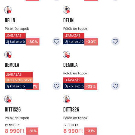
DELIN
DELIN
Pólók és topok
Pólók és topok
LEÁRAZÁS
LEÁRAZÁS
10 990
Ft
10 990
Ft
7 690
Ft
7 690
Ft
-
30
%
-
30
%
Új kollekció
Új kollekció
DEMOLA
DEMOLA
Pólók és topok
Pólók és topok
LEÁRAZÁS
Utolsó darabok
LEÁRAZÁS
11 990
Ft
11 990
Ft
7 990
Ft
7 990
Ft
-
33
%
-
33
%
Új kollekció
Új kollekció
DITTIS26
DITTIS26
Pólók és topok
Pólók és topok
12 990
Ft
12 990
Ft
8 990
Ft
8 990
Ft
-
31
%
-
31
%