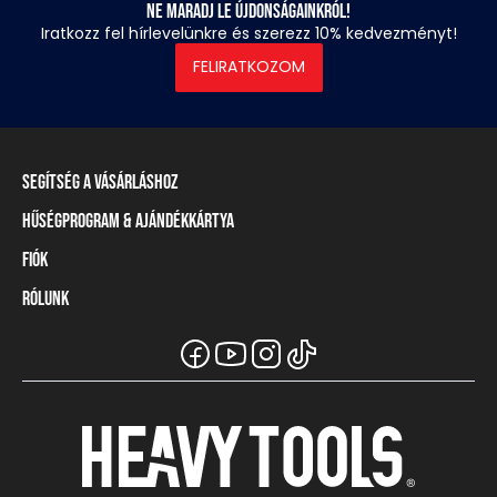
Ne maradj le újdonságainkról!
Iratkozz fel hírlevelünkre és szerezz 10% kedvezményt!
FELIRATKOZOM
Segítség a vásárláshoz
Hűségprogram & Ajándékkártya
Szállítási információ
Fizetési módok
Fiók
Törzsvásárlói program
Visszaküldés és elállás
Ajándékkártya
Rólunk
Belépés / Regisztráció
Mérettáblázat
Törzskártya egyenleg
Üzleteink és viszonteladók
A Heavy Tools márka
Gyakori kérdések (GYIK)
Viszonteladói információ
Vásárlói tájékoztatók
Csapatruházat
Ügyfélszolgálat
Széchenyi Terv Plusz
Karrier