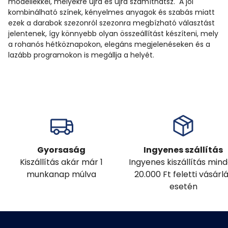
modellekkel, melyekre újra és újra számíthatsz. A jól
kombinálható színek, kényelmes anyagok és szabás miatt
ezek a darabok szezonról szezonra megbízható választást
jelentenek, így könnyebb olyan összeállítást készíteni, mely
a rohanós hétköznapokon, elegáns megjelenéseken és a
lazább programokon is megállja a helyét.
Gyorsaság
Ingyenes szállítás
Kiszállítás akár már 1
Ingyenes kiszállítás min
munkanap múlva
20.000 Ft feletti vásárl
esetén