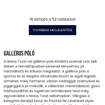
16
látható a
52
találatból
TOVÁBBIAK MEGJELENÍTÉSE
Galléros póló
A Heavy Tools női galléros póló kínálata azoknak szól, akik
ebben a terméktípusban keresnek kényelmes, jól
használható és stílusos megoldást. A galléros póló a
sportos és az elegáns öltözködés között az egyik legjobb
átmenet, mely farmerrel, vászon nadrággal, szoknyával és
jogginggal is jól működik. A választást mérettáblázat, gyors
házhozszállítás és rugalmas termékcsere teszi még
egyszerűbbé a Heavy Tools webshopban. Válogass a
kategória darabjai közül, és frissítsd fel ruhatárad olyan