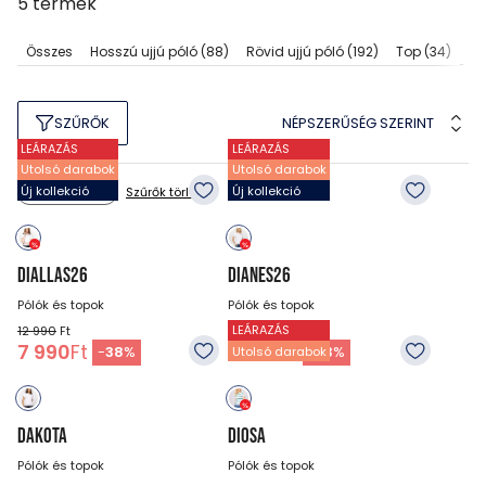
5
termék
Ga
Összes
Hosszú ujjú póló
(88)
Rövid ujjú póló
(192)
Top
(34)
NÉPSZERŰSÉG SZERINT
SZŰRŐK
LEÁRAZÁS
LEÁRAZÁS
Utolsó darabok
Utolsó darabok
Új kollekció
Új kollekció
Szűrők törlése
Szín: fehér
DIALLAS26
DIANES26
Pólók és topok
Pólók és topok
LEÁRAZÁS
12 990
Ft
11 990
Ft
7 990
Ft
7 990
Ft
-
38
%
-
33
%
Utolsó darabok
DAKOTA
DIOSA
Pólók és topok
Pólók és topok