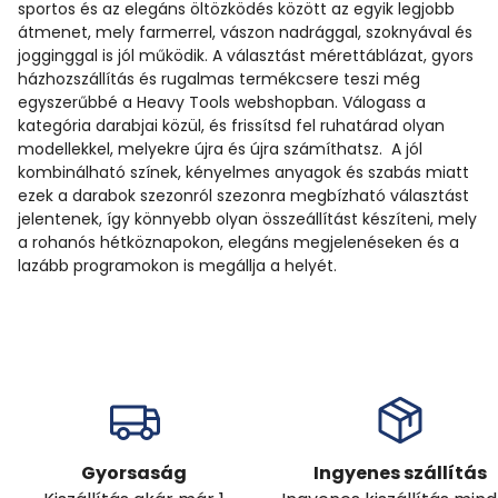
sportos és az elegáns öltözködés között az egyik legjobb
átmenet, mely farmerrel, vászon nadrággal, szoknyával és
jogginggal is jól működik. A választást mérettáblázat, gyors
házhozszállítás és rugalmas termékcsere teszi még
egyszerűbbé a Heavy Tools webshopban. Válogass a
kategória darabjai közül, és frissítsd fel ruhatárad olyan
modellekkel, melyekre újra és újra számíthatsz. A jól
kombinálható színek, kényelmes anyagok és szabás miatt
ezek a darabok szezonról szezonra megbízható választást
jelentenek, így könnyebb olyan összeállítást készíteni, mely
a rohanós hétköznapokon, elegáns megjelenéseken és a
lazább programokon is megállja a helyét.
Gyorsaság
Ingyenes szállítás