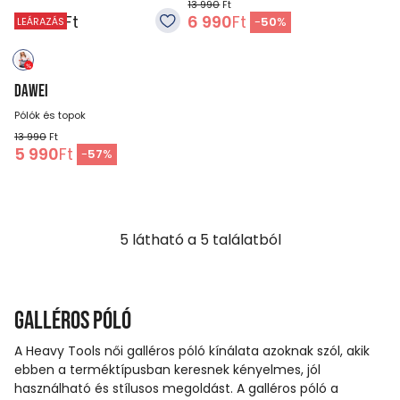
13 990
Ft
10 990
Ft
6 990
Ft
-
50
%
LEÁRAZÁS
DAWEI
Pólók és topok
13 990
Ft
5 990
Ft
-
57
%
5
látható a
5
találatból
Galléros póló
A Heavy Tools női galléros póló kínálata azoknak szól, akik
ebben a terméktípusban keresnek kényelmes, jól
használható és stílusos megoldást. A galléros póló a