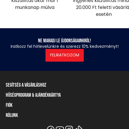
Kiszállítás akár már 1
Ingyenes kiszállítás min
munkanap múlva
20.000 Ft feletti vásárl
esetén
Ne maradj le újdonságainkról!
Iratkozz fel hírlevelünkre és szerezz 10% kedvezményt!
FELIRATKOZOM
Segítség a vásárláshoz
Hűségprogram & Ajándékkártya
Szállítási információ
Fizetési módok
Fiók
Törzsvásárlói program
Visszaküldés és elállás
Ajándékkártya
Rólunk
Belépés / Regisztráció
Mérettáblázat
Törzskártya egyenleg
Üzleteink és viszonteladók
A Heavy Tools márka