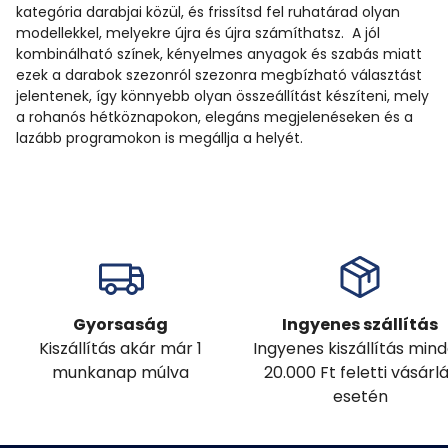
kategória darabjai közül, és frissítsd fel ruhatárad olyan
modellekkel, melyekre újra és újra számíthatsz. A jól
kombinálható színek, kényelmes anyagok és szabás miatt
ezek a darabok szezonról szezonra megbízható választást
jelentenek, így könnyebb olyan összeállítást készíteni, mely
a rohanós hétköznapokon, elegáns megjelenéseken és a
lazább programokon is megállja a helyét.
Gyorsaság
Ingyenes szállítás
Kiszállítás akár már 1
Ingyenes kiszállítás min
munkanap múlva
20.000 Ft feletti vásárl
esetén