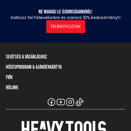
Ne maradj le újdonságainkról!
Iratkozz fel hírlevelünkre és szerezz 10% kedvezményt!
FELIRATKOZOM
Segítség a vásárláshoz
Hűségprogram & Ajándékkártya
Szállítási információ
Fizetési módok
Fiók
Törzsvásárlói program
Visszaküldés és elállás
Ajándékkártya
Rólunk
Belépés / Regisztráció
Mérettáblázat
Törzskártya egyenleg
Üzleteink és viszonteladók
A Heavy Tools márka
Gyakori kérdések (GYIK)
Viszonteladói információ
Vásárlói tájékoztatók
Csapatruházat
Ügyfélszolgálat
Széchenyi Terv Plusz
Karrier