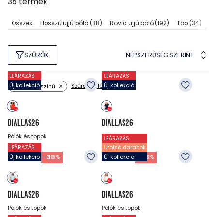
35
termék
Ga
Összes
Hosszú ujjú póló
(88)
Rövid ujjú póló
(192)
Top
(34)
NÉPSZERŰSÉG SZERINT
SZŰRŐK
LEÁRAZÁS
LEÁRAZÁS
Új kollekció
Új kollekció
Szűrők törlése
Minta: egyszínű
DIALLAS26
DIALLAS26
Pólók és topok
Pólók és topok
LEÁRAZÁS
LEÁRAZÁS
Utolsó darabok
12 990
Ft
12 990
Ft
7 990
Ft
7 990
Ft
-
38
%
-
38
%
Új kollekció
Új kollekció
DIALLAS26
DIALLAS26
Pólók és topok
Pólók és topok