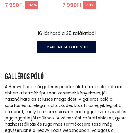
7 990
Ft
7 990
Ft
-
33
%
-
33
%
16
látható a
35
találatból
TOVÁBBIAK MEGJELENÍTÉSE
Galléros póló
A Heavy Tools női galléros póló kínálata azoknak szól, akik
ebben a terméktípusban keresnek kényelmes, jól
használható és stílusos megoldást. A galléros póló a
sportos és az elegáns öltözködés között az egyik legjobb
átmenet, mely farmerrel, vászon nadrággal, szoknyával és
jogginggal is jól működik. A választást mérettáblázat, gyors
házhozszállítás és rugalmas termékcsere teszi még
egyszerűbbé a Heavy Tools webshopban. Válogass a