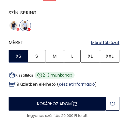
SZÍN:
SPRING
MÉRET
Mérettáblázat
XS
S
M
L
XL
XXL
2-3 munkanap
Kiszállítás:
19 üzletben elérhető (
Készletinformáció
)
KOSÁRHOZ ADOM
Ingyenes szállítás 20.000 Ft felett