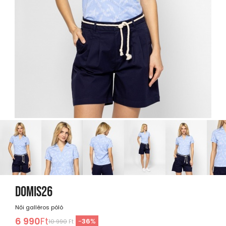
DOMIS26
Női galléros póló
6 990
Ft
-
36
%
10 990
Ft