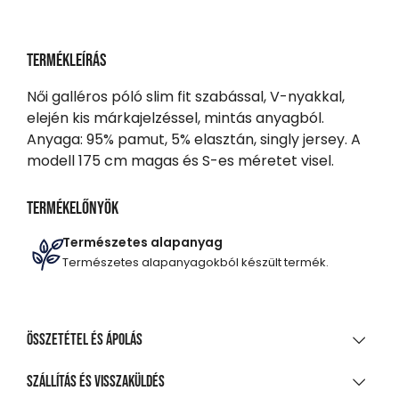
Termékleírás
Női galléros póló slim fit szabással, V-nyakkal,
elején kis márkajelzéssel, mintás anyagból.
Anyaga: 95% pamut, 5% elasztán, singly jersey. A
modell 175 cm magas és S-es méretet visel.
Termékelőnyök
Természetes alapanyag
Természetes alapanyagokból készült termék.
Összetétel és ápolás
ANYAGÖSSZETÉTEL
Szállítás és visszaküldés