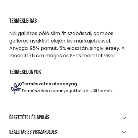
Termékleírás
Női galléros póló slim fit szabással, gombos-
galléros nyakkal, elején kis márkajelzéssel.
Anyaga: 95% pamut, 5% elasztán, singly jersey. A
modell 175 cm magas és S-es méretet visel.
Termékelőnyök
Természetes alapanyag
Természetes alapanyagokból készült termék.
Összetétel és ápolás
ANYAGÖSSZETÉTEL
Szállítás és visszaküldés