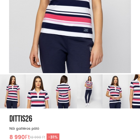
DITTIS26
Női galléros póló
8 990
Ft
-
31
%
12 990
Ft