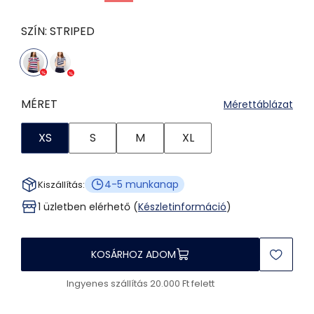
SZÍN:
STRIPED
MÉRET
Mérettáblázat
XS
S
M
XL
4-5 munkanap
Kiszállítás:
1 üzletben elérhető (
Készletinformáció
)
KOSÁRHOZ ADOM
Ingyenes szállítás 20.000 Ft felett