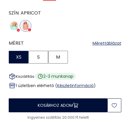
SZÍN:
APRICOT
MÉRET
Mérettáblázat
XS
S
M
2-3 munkanap
Kiszállítás:
1 üzletben elérhető (
Készletinformáció
)
KOSÁRHOZ ADOM
Ingyenes szállítás 20.000 Ft felett