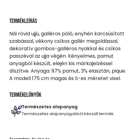
Termékleírás
Női rövid ujjú, galléros póló, enyhén karcsúsított
szabással, vékony csíkos gallér megoldással,
dekoratív gombos-galléros nyakkal és csíkos
passzéval az ujja végén. Kényelmes, pamut
anyagból készült, elején kis márkajelzéssel
díszítve. Anyaga: 97% pamut, 3% elasztán, pique.
A modell 175 cm magas és S-es méretet visel.
Termékelőnyök
Természetes alapanyag
Természetes alapanyagokból készült termék.