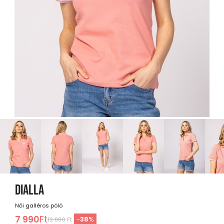
DIALLA
Női galléros póló
7 990
Ft
-
38
%
12 990
Ft