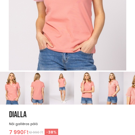
DIALLA
Női galléros póló
7 990
Ft
-
38
%
12 990
Ft