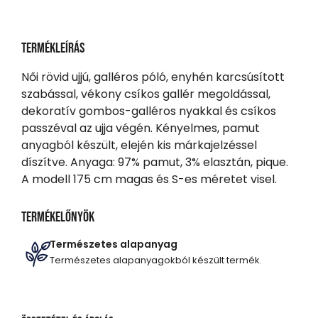
Termékleírás
Női rövid ujjú, galléros póló, enyhén karcsúsított
szabással, vékony csíkos gallér megoldással,
dekoratív gombos-galléros nyakkal és csíkos
passzéval az ujja végén. Kényelmes, pamut
anyagból készült, elején kis márkajelzéssel
díszítve. Anyaga: 97% pamut, 3% elasztán, pique.
A modell 175 cm magas és S-es méretet visel.
Termékelőnyök
Természetes alapanyag
Természetes alapanyagokból készült termék.