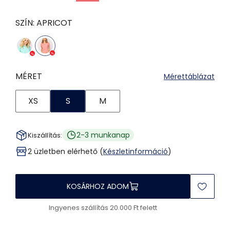
SZÍN:
APRICOT
MÉRET
Mérettáblázat
XS
S
M
2-3 munkanap
Kiszállítás:
2 üzletben elérhető (
Készletinformáció
)
KOSÁRHOZ ADOM
Ingyenes szállítás 20.000 Ft felett