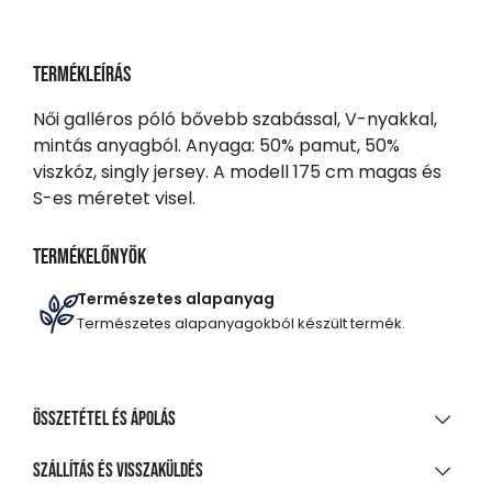
Termékleírás
Női galléros póló bővebb szabással, V-nyakkal,
mintás anyagból. Anyaga: 50% pamut, 50%
viszkóz, singly jersey. A modell 175 cm magas és
S-es méretet visel.
Termékelőnyök
Természetes alapanyag
Természetes alapanyagokból készült termék.
Összetétel és ápolás
ANYAGÖSSZETÉTEL
Szállítás és visszaküldés