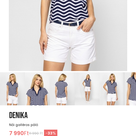
DENIKA
Női galléros póló
7 990
Ft
-
33
%
11 990
Ft