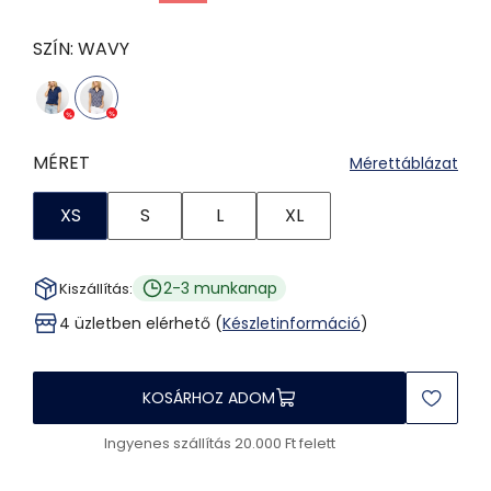
SZÍN:
WAVY
MÉRET
Mérettáblázat
XS
S
L
XL
2-3 munkanap
Kiszállítás:
4 üzletben elérhető (
Készletinformáció
)
KOSÁRHOZ ADOM
Ingyenes szállítás 20.000 Ft felett