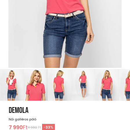
DEMOLA
Női galléros póló
7 990
Ft
-
33
%
11 990
Ft