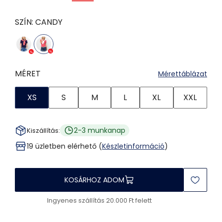
SZÍN:
CANDY
MÉRET
Mérettáblázat
XS
S
M
L
XL
XXL
2-3 munkanap
Kiszállítás:
19 üzletben elérhető (
Készletinformáció
)
KOSÁRHOZ ADOM
Ingyenes szállítás 20.000 Ft felett