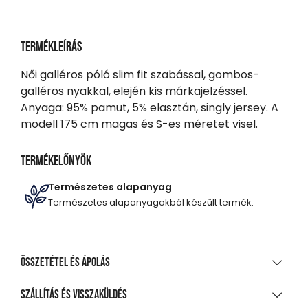
Termékleírás
Női galléros póló slim fit szabással, gombos-
galléros nyakkal, elején kis márkajelzéssel.
Anyaga: 95% pamut, 5% elasztán, singly jersey. A
modell 175 cm magas és S-es méretet visel.
Termékelőnyök
Természetes alapanyag
Természetes alapanyagokból készült termék.
Összetétel és ápolás
ANYAGÖSSZETÉTEL
Szállítás és visszaküldés