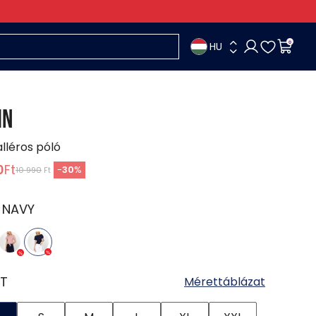
HU
0
IN
alléros póló
0
Ft
-
30
%
10 990
Ft
:
NAVY
T
Mérettáblázat