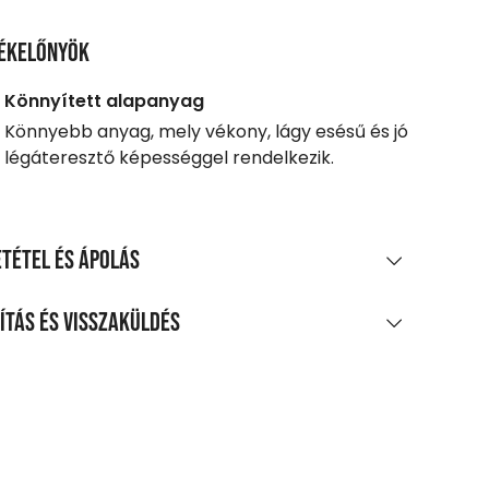
ékelőnyök
Könnyített alapanyag
Könnyebb anyag, mely vékony, lágy esésű és jó
légáteresztő képességgel rendelkezik.
tétel és ápolás
AGÖSSZETÉTEL
ítás és visszaküldés
amut, 39% poliészter, 5% elasztán, piké
LÍTÁS
TÍTÁS ÉS KEZELÉS
0 Ft feletti vásárlás esetén
legnagyobb mosási hőmérséklet 30°C,
enes
méletes eljárással
agpontra, automatába