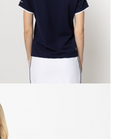
Ne
990 F
Gé
Házho
Va
1 290
Ne
Részl
VIS
Csere
30 n
Vissz
1 290
Részl