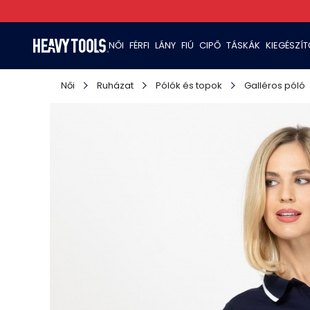
NŐI
FÉRFI
LÁNY
FIÚ
CIPŐ
TÁSKÁK
KIEGÉSZÍ
Női
Ruházat
Pólók és topok
Galléros póló