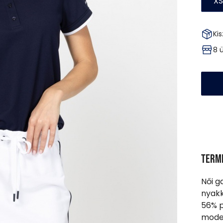
XS
Kis
8 
Term
Női g
nyakk
56% p
model