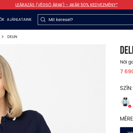
LEÁRAZÁS (VÉGSŐ ÁRAK) - AKÁR 50% KEDVEZMÉNY*
TŐK
AJÁNLATAINK
DELIN
DEL
Női g
7 69
SZÍN
MÉRE