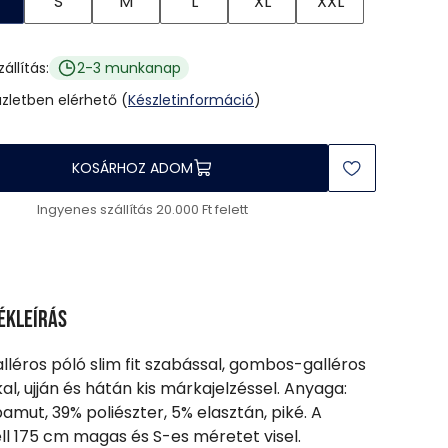
S
M
L
XL
XXL
zállítás:
2-3 munkanap
üzletben elérhető (
Készletinformáció
)
KOSÁRHOZ ADOM
Ingyenes szállítás 20.000 Ft felett
ékleírás
alléros póló slim fit szabással, gombos-galléros
al, ujján és hátán kis márkajelzéssel. Anyaga:
amut, 39% poliészter, 5% elasztán, piké. A
l 175 cm magas és S-es méretet visel.