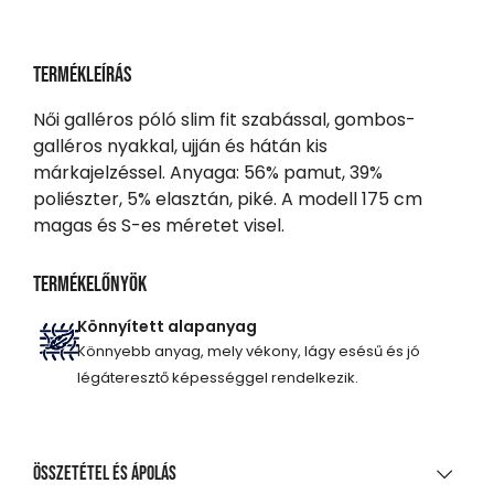
Termékleírás
Női galléros póló slim fit szabással, gombos-
galléros nyakkal, ujján és hátán kis
márkajelzéssel. Anyaga: 56% pamut, 39%
poliészter, 5% elasztán, piké. A modell 175 cm
magas és S-es méretet visel.
Termékelőnyök
Könnyített alapanyag
Könnyebb anyag, mely vékony, lágy esésű és jó
légáteresztő képességgel rendelkezik.
Összetétel és ápolás