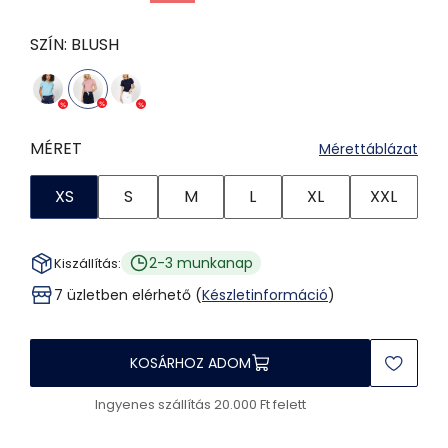
SZÍN:
BLUSH
MÉRET
Mérettáblázat
XS
S
M
L
XL
XXL
2-3 munkanap
Kiszállítás:
7 üzletben elérhető (
Készletinformáció
)
KOSÁRHOZ ADOM
Ingyenes szállítás 20.000 Ft felett