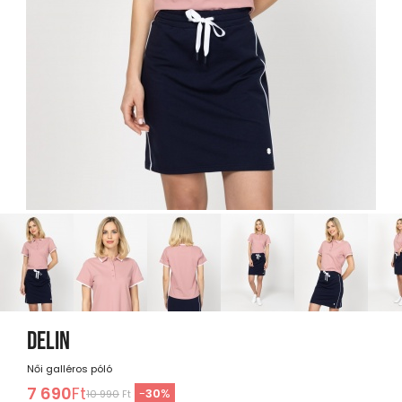
DELIN
Női galléros póló
7 690
Ft
-
30
%
10 990
Ft