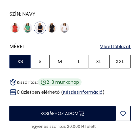
SZÍN:
NAVY
MÉRET
Mérettáblázat
XS
S
M
L
XL
XXL
2-3 munkanap
Kiszállítás:
0 üzletben elérhető (
Készletinformáció
)
KOSÁRHOZ ADOM
Ingyenes szállítás 20.000 Ft felett