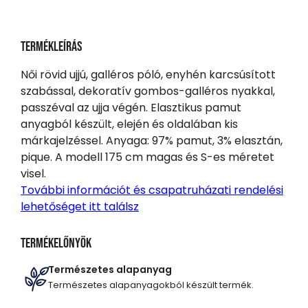
Termékleírás
Női rövid ujjú, galléros póló, enyhén karcsúsított
szabással, dekoratív gombos-galléros nyakkal,
passzéval az ujja végén. Elasztikus pamut
anyagból készült, elején és oldalában kis
márkajelzéssel. Anyaga: 97% pamut, 3% elasztán,
pique. A modell 175 cm magas és S-es méretet
visel.
További információt és csapatruházati rendelési
lehetőséget itt találsz
Termékelőnyök
Természetes alapanyag
Természetes alapanyagokból készült termék.