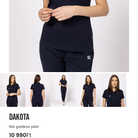
DAKOTA
Női galléros póló
10 990
Ft