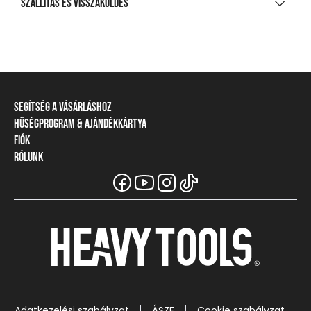
Szállítás és visszaküldés
65% pamut, 35% viszkóz
SZÁLLÍTÁS
TISZTÍTÁS ÉS KEZELÉS
20 000 Ft feletti vásárlás esetén
Ingyenes
A legnagyobb mosási hőmérséklet 30°C, kíméletes
eljárással
Csomagpontra, automatába
Segítség a vásárláshoz
Nem fehéríthető!
990 Ft-tól
Hűségprogram & Ajándékkártya
Szállítási információ
Házhozszállítás
Gépben nem szárítható!
Fiók
Törzsvásárlói program
Fizetési módok
1 290 Ft-tól
Vasalás legfeljebb 110 °C talphőmérséklettel
Rólunk
Belépés / Regisztráció
Ajándékkártya
Visszaküldés és elállás
Részletes szállítási információk
A Heavy Tools márka
Törzskártya egyenleg
Mérettáblázat
Nem vegytisztítható!
Viszonteladói információ
Üzleteink és viszonteladók
VISSZAKÜLDÉS
Függesztve szárítsa
Csapatruházat
Gyakori kérdések (GYIK)
Széchenyi Terv Plusz
Csere vagy pénzvisszatérítés
Vásárlói tájékoztatók
Karrier
30 napon belül
Ügyfélszolgálat
Visszaküldés és csere díja
1 290 Ft-tól
Részletes visszaküldési információk
Adatkezelési szabályzat
ÁSZF
Cookie szabályzat