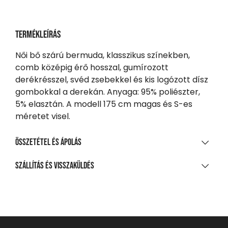
Termékleírás
Női bő szárú bermuda, klasszikus színekben,
comb középig érő hosszal, gumírozott
derékrésszel, svéd zsebekkel és kis logózott dísz
gombokkal a derekán. Anyaga: 95% poliészter,
5% elasztán. A modell 175 cm magas és S-es
méretet visel.
Összetétel és ápolás
ANYAGÖSSZETÉTEL
Szállítás és visszaküldés
95% poliészter, 5% elasztán
SZÁLLÍTÁS
TISZTÍTÁS ÉS KEZELÉS
20 000 Ft feletti vásárlás esetén
Ingyenes
A legnagyobb mosási hőmérséklet 30°C, kíméletes