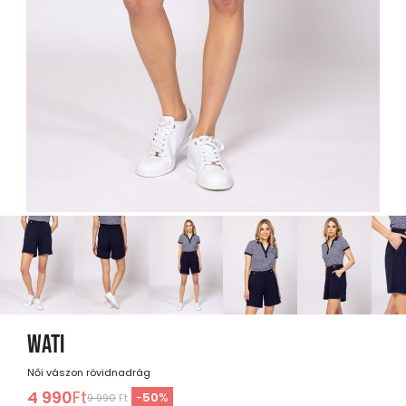
WATI
Női vászon rövidnadrág
4 990
Ft
-
50
%
9 990
Ft