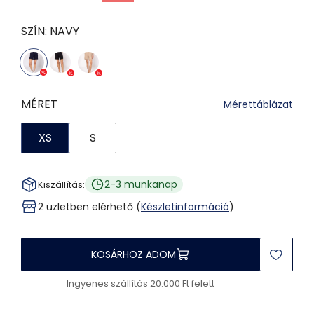
SZÍN:
NAVY
MÉRET
Mérettáblázat
XS
S
2-3 munkanap
Kiszállítás:
2 üzletben elérhető (
Készletinformáció
)
KOSÁRHOZ ADOM
Ingyenes szállítás 20.000 Ft felett