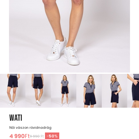
WATI
Női vászon rövidnadrág
4 990
Ft
-
50
%
9 990
Ft