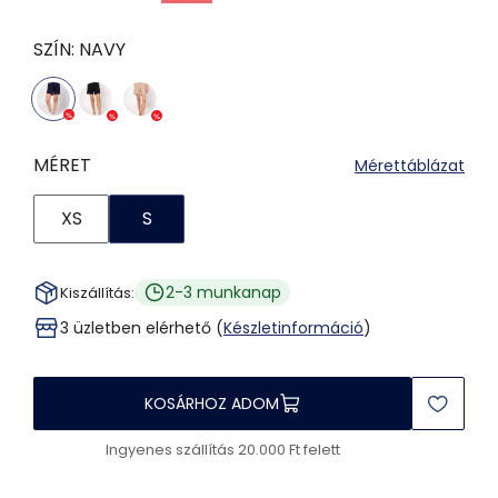
SZÍN:
NAVY
MÉRET
Mérettáblázat
XS
S
2-3 munkanap
Kiszállítás:
3 üzletben elérhető (
Készletinformáció
)
KOSÁRHOZ ADOM
Ingyenes szállítás 20.000 Ft felett