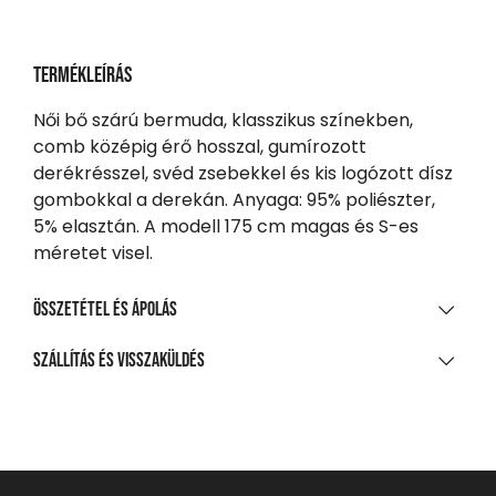
Termékleírás
Női bő szárú bermuda, klasszikus színekben,
comb középig érő hosszal, gumírozott
derékrésszel, svéd zsebekkel és kis logózott dísz
gombokkal a derekán. Anyaga: 95% poliészter,
5% elasztán. A modell 175 cm magas és S-es
méretet visel.
Összetétel és ápolás
ANYAGÖSSZETÉTEL
Szállítás és visszaküldés
95% poliészter, 5% elasztán
SZÁLLÍTÁS
TISZTÍTÁS ÉS KEZELÉS
20 000 Ft feletti vásárlás esetén
Ingyenes
A legnagyobb mosási hőmérséklet 30°C, kíméletes