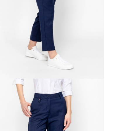
A 
Ingy
kí
Csom
Ne
990 F
Gé
Házho
Va
1 290
Ne
Részl
Fü
VIS
Csere
30 n
Vissz
1 290
Részl