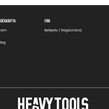
ndékkártya
Fiók
gram
Belépés / Regisztráció
leg