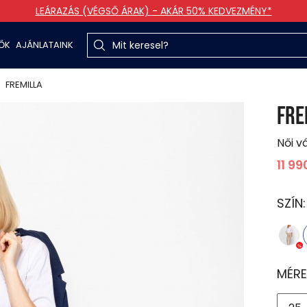
LEÁRAZÁS (VÉGSŐ ÁRAK) - AKÁR 50% KEDVEZMÉNY*
TŐK
AJÁNLATAINK
FREMILLA
FRE
Női v
11 99
SZÍN
MÉRE