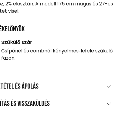
óz, 2% elasztán. A modell 175 cm magas és 27-es
et visel.
ékelőnyök
Szűkülő szár
Csípőnél és combnál kényelmes, lefelé szűkülő
fazon.
tétel és ápolás
AGÖSSZETÉTEL
ítás és visszaküldés
oliészter, 18% viszkóz, 2% elasztán
LÍTÁS
TÍTÁS ÉS KEZELÉS
0 Ft feletti vásárlás esetén