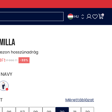
HU
0
MILLA
ászon hosszúnadrág
0
Ft
-
33
%
17 990
Ft
:
NAVY
T
Mérettáblázat