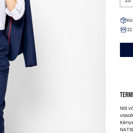
25
Kis
22
Term
Női v
vasal
Kénye
NATIS