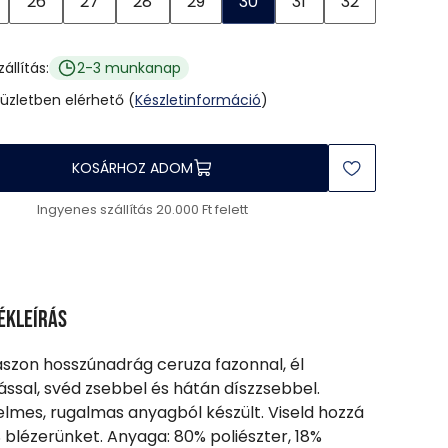
26
27
28
29
30
31
32
zállítás:
2-3 munkanap
 üzletben elérhető (
Készletinformáció
)
KOSÁRHOZ ADOM
Ingyenes szállítás 20.000 Ft felett
ékleírás
ászon hosszúnadrág ceruza fazonnal, él
ással, svéd zsebbel és hátán díszzsebbel.
lmes, rugalmas anyagból készült. Viseld hozzá
 blézerünket. Anyaga: 80% poliészter, 18%