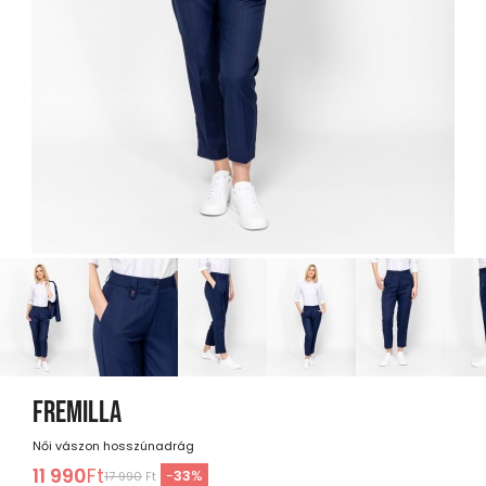
FREMILLA
Női vászon hosszúnadrág
11 990
Ft
-
33
%
17 990
Ft