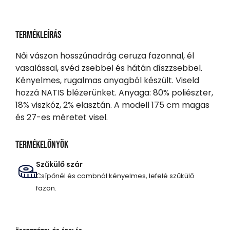
Termékleírás
Női vászon hosszúnadrág ceruza fazonnal, él
vasalással, svéd zsebbel és hátán díszzsebbel.
Kényelmes, rugalmas anyagból készült. Viseld
hozzá NATIS blézerünket. Anyaga: 80% poliészter,
18% viszkóz, 2% elasztán. A modell 175 cm magas
és 27-es méretet visel.
Termékelőnyök
Szűkülő szár
Csípőnél és combnál kényelmes, lefelé szűkülő
fazon.