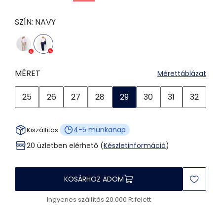
SZÍN:
NAVY
MÉRET
Mérettáblázat
25
26
27
28
29
30
31
32
4-5 munkanap
Kiszállítás:
20 üzletben elérhető (
Készletinformáció
)
KOSÁRHOZ ADOM
Ingyenes szállítás 20.000 Ft felett