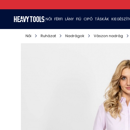
NŐI
FÉRFI
LÁNY
FIÚ
CIPŐ
TÁSKÁK
KIEGÉSZÍ
Női
Ruházat
Nadrágok
Vászon nadrág