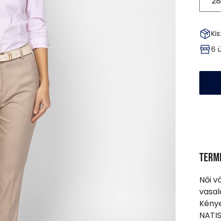
28
Kis
6 
Term
Női v
vasal
Kénye
NATIS