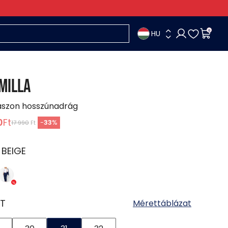
HU
0
MILLA
ászon hosszúnadrág
0
Ft
-
33
%
17 990
Ft
:
BEIGE
T
Mérettáblázat