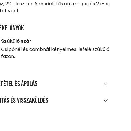
óz, 2% elasztán. A modell 175 cm magas és 27-es
et visel.
ékelőnyök
Szűkülő szár
Csípőnél és combnál kényelmes, lefelé szűkülő
fazon.
tétel és ápolás
AGÖSSZETÉTEL
ítás és visszaküldés
oliészter, 18% viszkóz, 2% elasztán
LÍTÁS
TÍTÁS ÉS KEZELÉS
0 Ft feletti vásárlás esetén