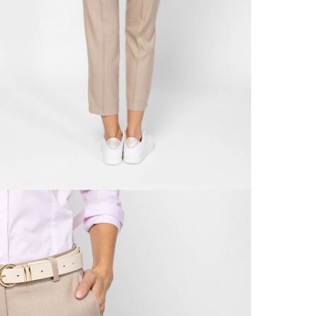
A 
Ingy
kí
Csom
Ne
990 F
Gé
Házho
Va
1 290
Ne
Részl
Fü
VIS
Csere
30 n
Vissz
1 290
Részl