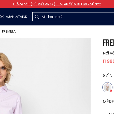
LEÁRAZÁS (VÉGSŐ ÁRAK) - AKÁR 50% KEDVEZMÉNY*
TŐK
AJÁNLATAINK
FREMILLA
FRE
Női v
11 99
SZÍN
MÉRE