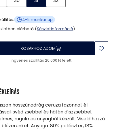
30
31
32
zállítás:
4-5 munkanap
üzletben elérhető (
Készletinformáció
)
KOSÁRHOZ ADOM
Ingyenes szállítás 20.000 Ft felett
ékleírás
ászon hosszúnadrág ceruza fazonnal, él
ással, svéd zsebbel és hátán díszzsebbel.
lmes, rugalmas anyagból készült. Viseld hozzá
 blézerünket. Anyaga: 80% poliészter, 18%