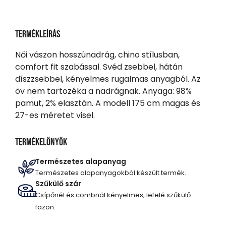
Termékleírás
Női vászon hosszúnadrág, chino stílusban,
comfort fit szabással. Svéd zsebbel, hátán
díszzsebbel, kényelmes rugalmas anyagból. Az
öv nem tartozéka a nadrágnak. Anyaga: 98%
pamut, 2% elasztán. A modell 175 cm magas és
27-es méretet visel.
Termékelőnyök
Természetes alapanyag
Természetes alapanyagokból készült termék.
Szűkülő szár
Csípőnél és combnál kényelmes, lefelé szűkülő
fazon.