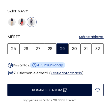
SZÍN:
NAVY
MÉRET
Mérettáblázat
25
26
27
28
29
30
31
32
4-5 munkanap
Kiszállítás:
21 üzletben elérhető (
Készletinformáció
)
KOSÁRHOZ ADOM
Ingyenes szállítás 20.000 Ft felett