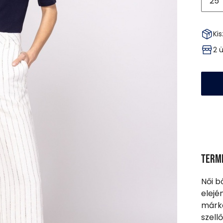
25
Kis
2 
Term
Női b
elejé
márka
szell