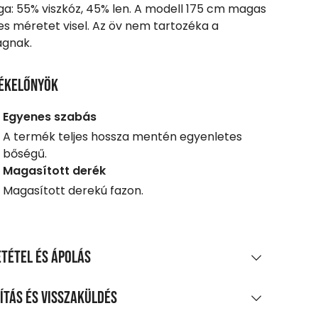
a: 55% viszkóz, 45% len. A modell 175 cm magas
es méretet visel. Az öv nem tartozéka a
ágnak.
ékelőnyök
Egyenes szabás
A termék teljes hossza mentén egyenletes
bőségű.
Magasított derék
Magasított derekú fazon.
tétel és ápolás
AGÖSSZETÉTEL
ítás és visszaküldés