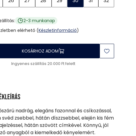
26
27
28
29
30
31
32
zállítás:
2-3 munkanap
üzletben elérhető (
Készletinformáció
)
KOSÁRHOZ ADOM
Ingyenes szállítás 20.000 Ft felett
ékleírás
őszárú nadrág, elegáns fazonnal és csíkozással,
n svéd zsebbel, hátán díszzsebbel, elején kis fém
jelzéssel, hátán szövött címkével. Könnyű, jól
őző anyagból a kiemelkedő kényelemért.