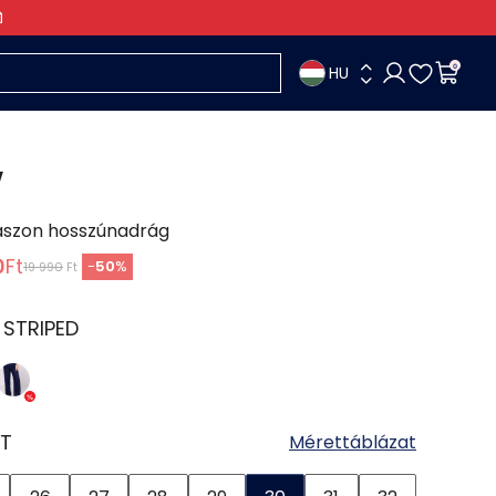
HU
0
Y
ászon hosszúnadrág
0
Ft
-
50
%
19 990
Ft
:
STRIPED
T
Mérettáblázat