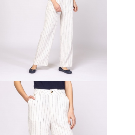
55% v
SZÁL
TISZ
20 00
A 
Ingy
kí
Csom
Ne
990 F
Gé
Házho
Va
1 290
Ne
Részl
Fü
VIS
Csere
30 n
Vissz
1 290