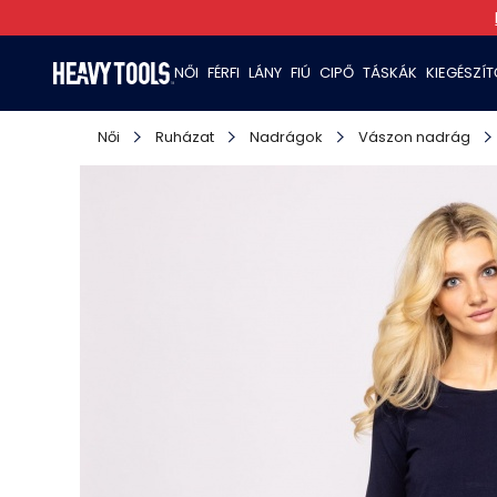
NŐI
FÉRFI
LÁNY
FIÚ
CIPŐ
TÁSKÁK
KIEGÉSZÍ
Női
Ruházat
Nadrágok
Vászon nadrág