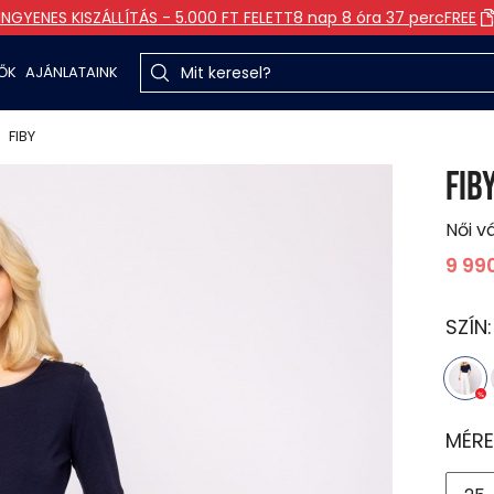
INGYENES KISZÁLLÍTÁS - 5.000 FT FELETT
8 nap 8 óra 37 perc
FREE
TŐK
AJÁNLATAINK
FIBY
FIB
Női v
9 99
SZÍN
MÉRE