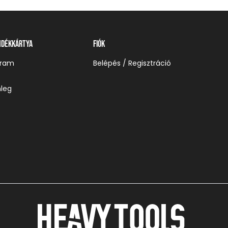
ndékkártya
Fiók
gram
Belépés / Regisztráció
leg