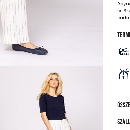
Anyag
és S-
nadr
Term
Össze
ANY
Száll