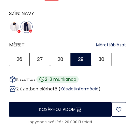
SZÍN:
NAVY
MÉRET
Mérettáblázat
26
27
28
29
30
2-3 munkanap
Kiszállítás:
2 üzletben elérhető (
Készletinformáció
)
KOSÁRHOZ ADOM
Ingyenes szállítás 20.000 Ft felett