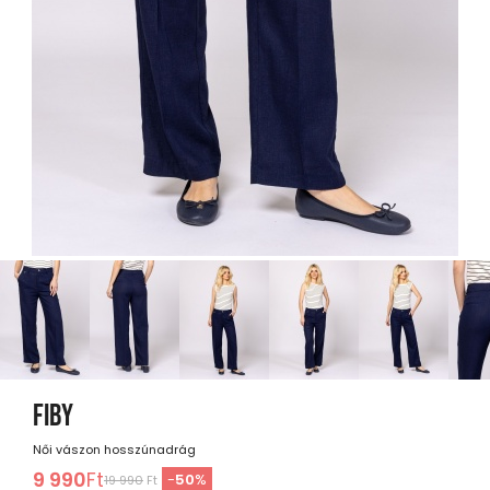
FIBY
Női vászon hosszúnadrág
9 990
Ft
-
50
%
19 990
Ft