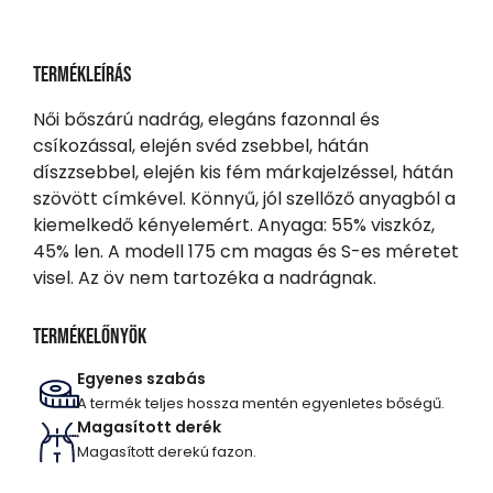
Termékleírás
Női bőszárú nadrág, elegáns fazonnal és
csíkozással, elején svéd zsebbel, hátán
díszzsebbel, elején kis fém márkajelzéssel, hátán
szövött címkével. Könnyű, jól szellőző anyagból a
kiemelkedő kényelemért. Anyaga: 55% viszkóz,
45% len. A modell 175 cm magas és S-es méretet
visel. Az öv nem tartozéka a nadrágnak.
Termékelőnyök
Egyenes szabás
A termék teljes hossza mentén egyenletes bőségű.
Magasított derék
Magasított derekú fazon.