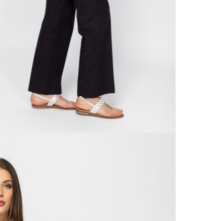
20 00
A 
Ingy
kí
Csom
Ne
990 F
Gé
Házho
Va
1 290
Ne
Részl
Fü
VIS
Csere
30 n
Vissz
1 290
Részl