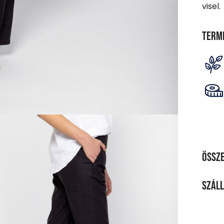
visel.
Term
Össze
ANY
Száll
65% p
SZÁL
TISZ