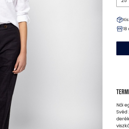
25
Kis
18
Term
Női e
Svéd 
derék
viszk