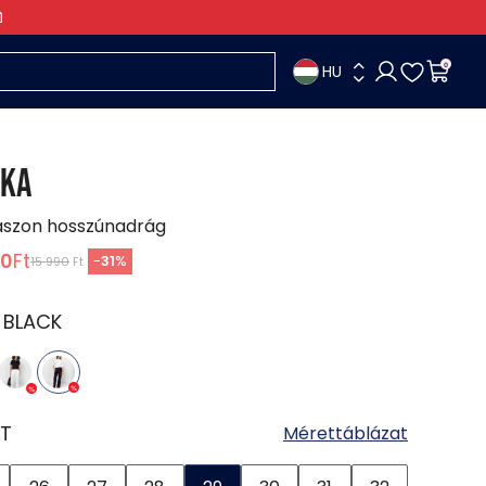
HU
0
KA
ászon hosszúnadrág
90
Ft
-
31
%
15 990
Ft
:
BLACK
T
Mérettáblázat