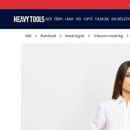
NŐI
FÉRFI
LÁNY
FIÚ
CIPŐ
TÁSKÁK
KIEGÉSZÍ
Női
Ruházat
Nadrágok
Vászon nadrág