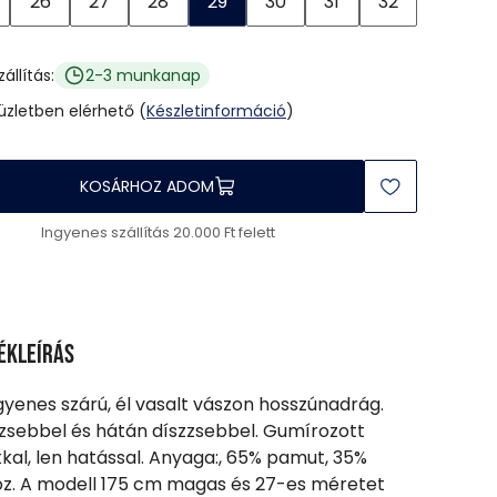
26
27
28
29
30
31
32
zállítás:
2-3 munkanap
 üzletben elérhető (
Készletinformáció
)
KOSÁRHOZ ADOM
Ingyenes szállítás 20.000 Ft felett
ékleírás
gyenes szárú, él vasalt vászon hosszúnadrág.
zsebbel és hátán díszzsebbel. Gumírozott
kal, len hatással. Anyaga:, 65% pamut, 35%
óz. A modell 175 cm magas és 27-es méretet