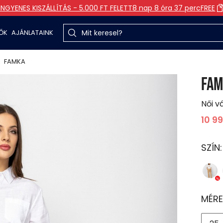
INGYENES KISZÁLLÍTÁS - 5.000 FT FELETT
8 nap 8 óra 37 perc
FREE
TŐK
AJÁNLATAINK
FAMKA
FAM
Női v
10 9
SZÍN
MÉRE