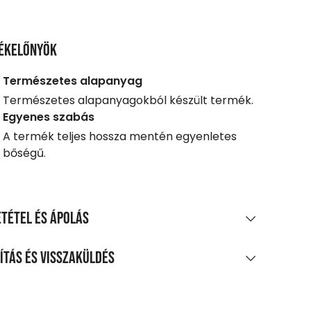
ékelőnyök
Természetes alapanyag
Természetes alapanyagokból készült termék.
Egyenes szabás
A termék teljes hossza mentén egyenletes
bőségű.
tétel és ápolás
AGÖSSZETÉTEL
ítás és visszaküldés
amut, 35% viszkóz
LÍTÁS
TÍTÁS ÉS KEZELÉS