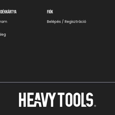
ndékkártya
Fiók
gram
Belépés / Regisztráció
leg