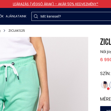
LEÁRAZÁS (VÉGSŐ ÁRAK) - AKÁR 50% KEDVEZMÉNY*
TŐK
AJÁNLATAINK
g
ZICLAKS25
ZIC
Női j
6 99
SZÍN
MÉRE