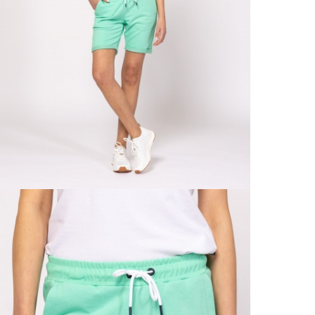
VIS
Csere
30 n
Vissz
1 290
Részl