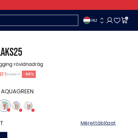
HU
0
LAKS25
ogging rövidnadrág
0
Ft
-
30
%
9 990
Ft
:
AQUAGREEN
T
Mérettáblázat