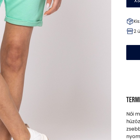
XS
Kis
2 
Term
Női m
húzóz
zsebb
nyomo