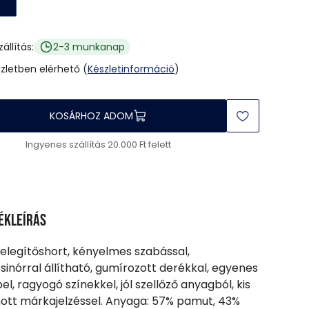
zállítás:
2-3 munkanap
üzletben elérhető (
Készletinformáció
)
KOSÁRHOZ ADOM
Ingyenes szállítás 20.000 Ft felett
ékleírás
elegítőshort, kényelmes szabással,
sinórral állítható, gumírozott derékkal, egyenes
el, ragyogó színekkel, jól szellőző anyagból, kis
tt márkajelzéssel. Anyaga: 57% pamut, 43%