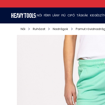
NŐI
FÉRFI
LÁNY
FIÚ
CIPŐ
TÁSKÁK
KIEGÉSZÍ
Női
Ruházat
Nadrágok
Pamut rövidnadrá