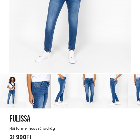
FULISSA
Női farmer hosszúnadrág
21 990
Ft