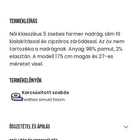
Termékleírás
Női klasszikus 5 zsebes farmer nadrág, slim fit
kialakítással és cipzáros záródással. Az öv nem
tartozéka a nadrágnak. Anyag: 98% pamut, 2%
elasztán. A modell 175 cm magas és 27-es
méretet visel.
Termékelőnyök
Karcsúsított szabás
Testhez simuló fazon.
Összetétel és ápolás
ANYAGÖSSZETÉTEL