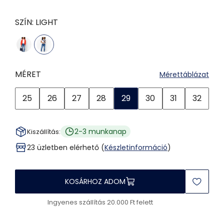
SZÍN:
LIGHT
MÉRET
Mérettáblázat
25
26
27
28
29
30
31
32
2-3 munkanap
Kiszállítás:
23 üzletben elérhető (
Készletinformáció
)
KOSÁRHOZ ADOM
Ingyenes szállítás 20.000 Ft felett