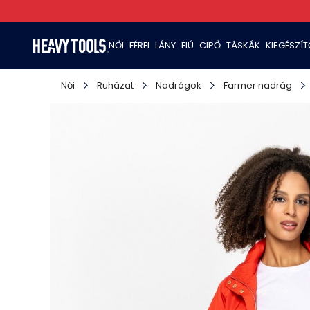
NŐI
FÉRFI
LÁNY
FIÚ
CIPŐ
TÁSKÁK
KIEGÉSZÍ
Női
Ruházat
Nadrágok
Farmer nadrág