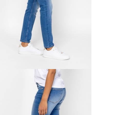
Ne
990 F
Gé
Házho
Va
1 290
Ne
Részl
VIS
Csere
30 n
Vissz
1 290
Részl