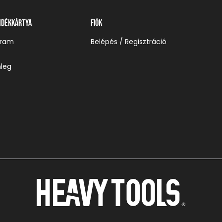
ndékkártya
Fiók
gram
Belépés / Regisztráció
leg