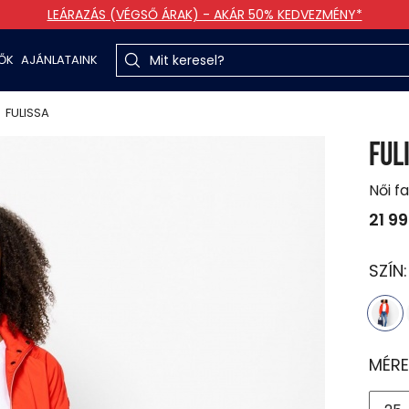
LEÁRAZÁS (VÉGSŐ ÁRAK) - AKÁR 50% KEDVEZMÉNY*
TŐK
AJÁNLATAINK
FULISSA
FUL
Női f
21 9
SZÍN
MÉRE