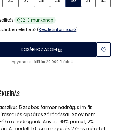
26
27
28
29
30
31
32
zállítás:
2-3 munkanap
 üzletben elérhető (
Készletinformáció
)
KOSÁRHOZ ADOM
Ingyenes szállítás 20.000 Ft felett
ékleírás
lasszikus 5 zsebes farmer nadrág, slim fit
kítással és cipzáros záródással. Az öv nem
zéka a nadrágnak. Anyag: 98% pamut, 2%
tán. A modell 175 cm magas és 27-es méretet