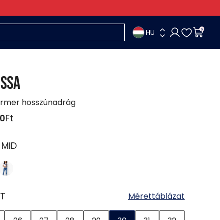
HU
0
ISSA
armer hosszúnadrág
90
Ft
:
MID
T
Mérettáblázat