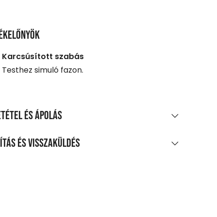
ékelőnyök
Karcsúsított szabás
Testhez simuló fazon.
tétel és ápolás
AGÖSSZETÉTEL
ítás és visszaküldés
amut | 2% elasztán
LÍTÁS
TÍTÁS ÉS KEZELÉS
0 Ft feletti vásárlás esetén
legnagyobb mosási hőmérséklet 30°C,
enes
méletes eljárással
agpontra, automatába