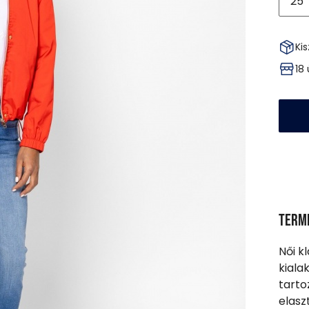
25
Kis
18
Term
Női k
kiala
tarto
elasz