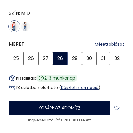
SZÍN:
MID
MÉRET
Mérettáblázat
25
26
27
28
29
30
31
32
2-3 munkanap
Kiszállítás:
18 üzletben elérhető (
Készletinformáció
)
KOSÁRHOZ ADOM
Ingyenes szállítás 20.000 Ft felett