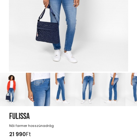
FULISSA
Női farmer hosszúnadrág
21 990
Ft