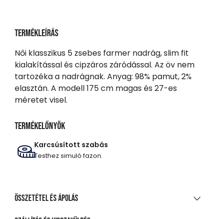
Termékleírás
Női klasszikus 5 zsebes farmer nadrág, slim fit
kialakítással és cipzáros záródással. Az öv nem
tartozéka a nadrágnak. Anyag: 98% pamut, 2%
elasztán. A modell 175 cm magas és 27-es
méretet visel.
Termékelőnyök
Karcsúsított szabás
Testhez simuló fazon.
Összetétel és ápolás
ANYAGÖSSZETÉTEL