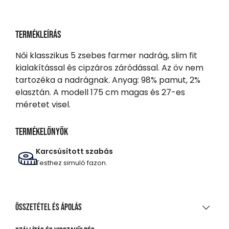
Termékleírás
Női klasszikus 5 zsebes farmer nadrág, slim fit
kialakítással és cipzáros záródással. Az öv nem
tartozéka a nadrágnak. Anyag: 98% pamut, 2%
elasztán. A modell 175 cm magas és 27-es
méretet visel.
Termékelőnyök
Karcsúsított szabás
Testhez simuló fazon.
Összetétel és ápolás
ANYAGÖSSZETÉTEL