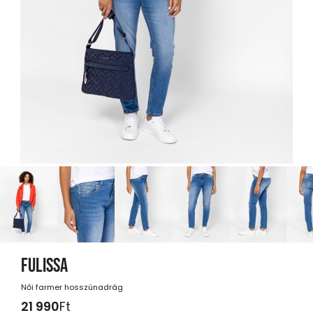
FULISSA
Női farmer hosszúnadrág
21 990
Ft