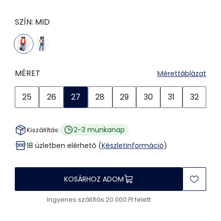
SZÍN:
MID
MÉRET
Mérettáblázat
25
26
27
28
29
30
31
32
2-3 munkanap
Kiszállítás:
18 üzletben elérhető (
Készletinformáció
)
KOSÁRHOZ ADOM
Ingyenes szállítás 20.000 Ft felett