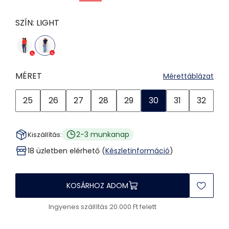
SZÍN:
LIGHT
MÉRET
Mérettáblázat
25
26
27
28
29
30
31
32
2-3 munkanap
Kiszállítás:
18 üzletben elérhető (
Készletinformáció
)
KOSÁRHOZ ADOM
Ingyenes szállítás 20.000 Ft felett