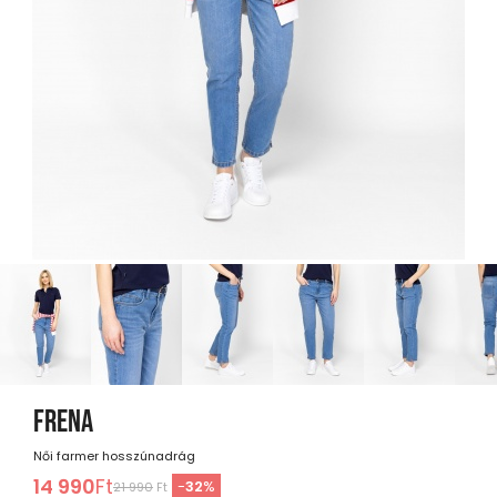
FRENA
Női farmer hosszúnadrág
14 990
Ft
-
32
%
21 990
Ft