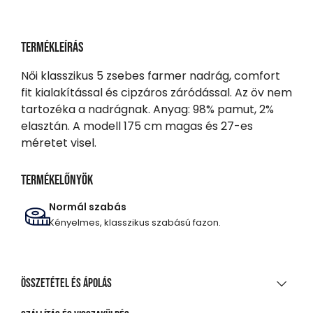
Termékleírás
Női klasszikus 5 zsebes farmer nadrág, comfort
fit kialakítással és cipzáros záródással. Az öv nem
tartozéka a nadrágnak. Anyag: 98% pamut, 2%
elasztán. A modell 175 cm magas és 27-es
méretet visel.
Termékelőnyök
Normál szabás
Kényelmes, klasszikus szabású fazon.
Összetétel és ápolás
ANYAGÖSSZETÉTEL