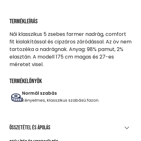
Termékleírás
Női klasszikus 5 zsebes farmer nadrág, comfort
fit kialakítással és cipzáros záródással. Az öv nem
tartozéka a nadrágnak. Anyag: 98% pamut, 2%
elasztán. A modell 175 cm magas és 27-es
méretet visel.
Termékelőnyök
Normál szabás
Kényelmes, klasszikus szabású fazon.
Összetétel és ápolás
ANYAGÖSSZETÉTEL