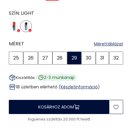
SZÍN:
LIGHT
MÉRET
Mérettáblázat
25
26
27
28
29
30
31
32
2-3 munkanap
Kiszállítás:
18 üzletben elérhető (
Készletinformáció
)
KOSÁRHOZ ADOM
Ingyenes szállítás 20.000 Ft felett