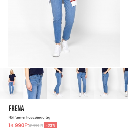
FRENA
Női farmer hosszúnadrág
14 990
Ft
-
32
%
21 990
Ft