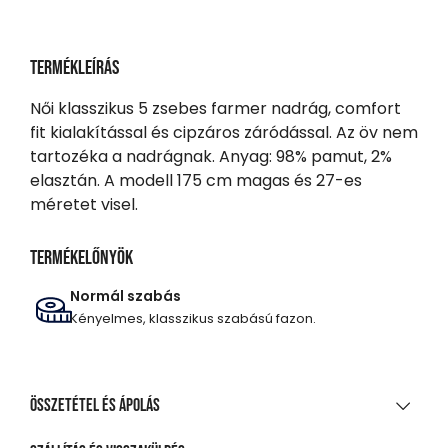
Termékleírás
Női klasszikus 5 zsebes farmer nadrág, comfort
fit kialakítással és cipzáros záródással. Az öv nem
tartozéka a nadrágnak. Anyag: 98% pamut, 2%
elasztán. A modell 175 cm magas és 27-es
méretet visel.
Termékelőnyök
Normál szabás
Kényelmes, klasszikus szabású fazon.
Összetétel és ápolás
ANYAGÖSSZETÉTEL