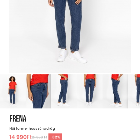
FRENA
Női farmer hosszúnadrág
14 990
Ft
-
32
%
21 990
Ft