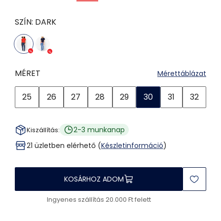
SZÍN:
DARK
MÉRET
Mérettáblázat
25
26
27
28
29
30
31
32
2-3 munkanap
Kiszállítás:
21 üzletben elérhető (
Készletinformáció
)
KOSÁRHOZ ADOM
Ingyenes szállítás 20.000 Ft felett