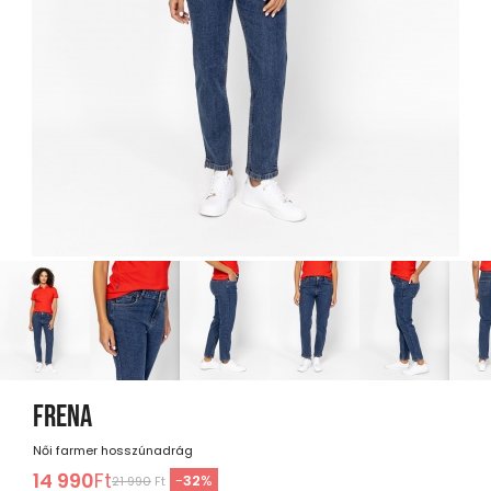
FRENA
Női farmer hosszúnadrág
14 990
Ft
-
32
%
21 990
Ft