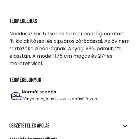
Termékleírás
Női klasszikus 5 zsebes farmer nadrág, comfort
fit kialakítással és cipzáros záródással. Az öv nem
tartozéka a nadrágnak. Anyag: 98% pamut, 2%
elasztán. A modell 175 cm magas és 27-es
méretet visel.
Termékelőnyök
Normál szabás
Kényelmes, klasszikus szabású fazon.
Összetétel és ápolás
ANYAGÖSSZETÉTEL