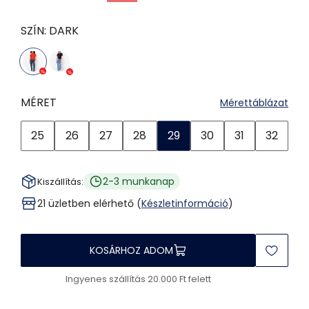
SZÍN:
DARK
MÉRET
Mérettáblázat
25
26
27
28
29
30
31
32
2-3 munkanap
Kiszállítás:
21 üzletben elérhető (
Készletinformáció
)
KOSÁRHOZ ADOM
Ingyenes szállítás 20.000 Ft felett