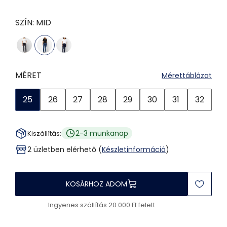
SZÍN:
MID
MÉRET
Mérettáblázat
25
26
27
28
29
30
31
32
2-3 munkanap
Kiszállítás:
2 üzletben elérhető (
Készletinformáció
)
KOSÁRHOZ ADOM
Ingyenes szállítás 20.000 Ft felett