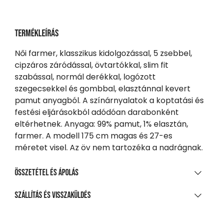
Termékleírás
Női farmer, klasszikus kidolgozással, 5 zsebbel,
cipzáros záródással, övtartókkal, slim fit
szabással, normál derékkal, logózott
szegecsekkel és gombbal, elasztánnal kevert
pamut anyagból. A színárnyalatok a koptatási és
festési eljárásokból adódóan darabonként
eltérhetnek. Anyaga: 99% pamut, 1% elasztán,
farmer. A modell 175 cm magas és 27-es
méretet visel. Az öv nem tartozéka a nadrágnak.
Összetétel és ápolás
ANYAGÖSSZETÉTEL
Szállítás és visszaküldés
99% pamut | 1% elasztán / 88% pamut | 9% poliészter |
SZÁLLÍTÁS