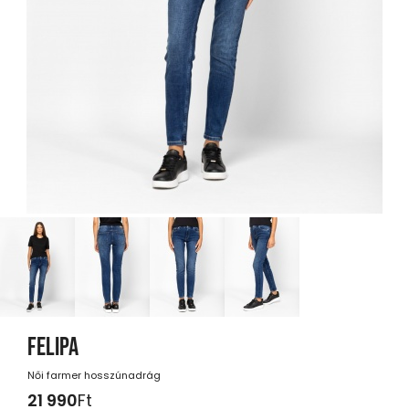
FELIPA
Női farmer hosszúnadrág
21 990
Ft