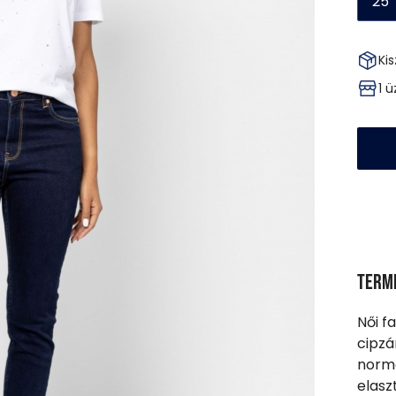
25
Kis
1 
Term
Női f
cipzá
normá
elasz