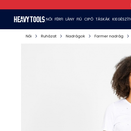
NŐI
FÉRFI
LÁNY
FIÚ
CIPŐ
TÁSKÁK
KIEGÉSZÍ
Női
Ruházat
Nadrágok
Farmer nadrág