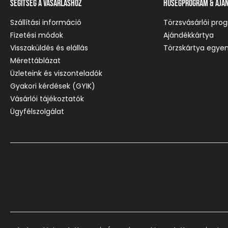
Segítség a vásárláshoz
Hűségprogram & Ajá
Szállítási információ
Törzsvásárlói pro
Fizetési módok
Ajándékkártya
Visszaküldés és elállás
Törzskártya egyen
Mérettáblázat
Üzleteink és viszonteladók
Gyakori kérdések (GYIK)
Vásárlói tájékoztatók
Ügyfélszolgálat