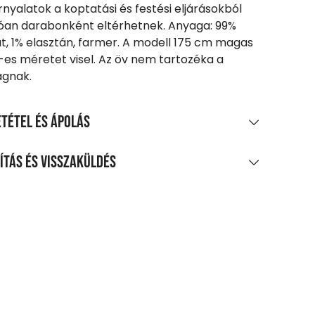
rnyalatok a koptatási és festési eljárásokból
an darabonként eltérhetnek. Anyaga: 99%
, 1% elasztán, farmer. A modell 175 cm magas
-es méretet visel. Az öv nem tartozéka a
ágnak.
tétel és ápolás
AGÖSSZETÉTEL
ítás és visszaküldés
amut | 1% elasztán / 88% pamut | 9% poliészter |
LÍTÁS
asztán Deni
0 Ft feletti vásárlás esetén
TÍTÁS ÉS KEZELÉS
enes
legnagyobb mosási hőmérséklet 30°C,
agpontra, automatába
méletes eljárással
t-tól
m fehéríthető!
zszállítás