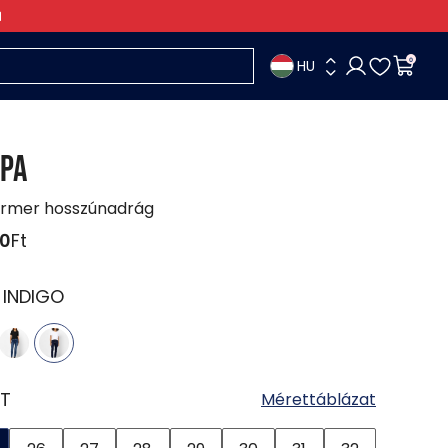
HU
0
IPA
armer hosszúnadrág
90
Ft
:
INDIGO
T
Mérettáblázat