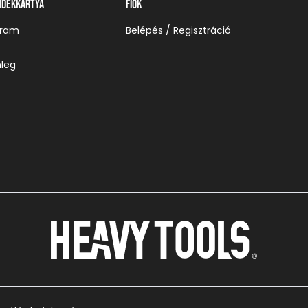
ndékkártya
Fiók
gram
Belépés / Regisztráció
leg