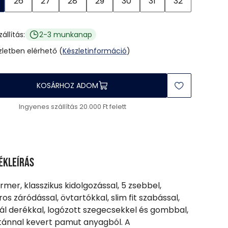
26
27
28
29
30
31
32
zállítás:
2-3 munkanap
üzletben elérhető (
Készletinformáció
)
KOSÁRHOZ ADOM
Ingyenes szállítás 20.000 Ft felett
ékleírás
armer, klasszikus kidolgozással, 5 zsebbel,
ros záródással, övtartókkal, slim fit szabással,
l derékkal, logózott szegecsekkel és gombbal,
tánnal kevert pamut anyagból. A