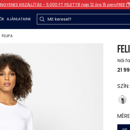
INGYENES KISZÁLLÍTÁS - 5.000 FT FELETT
8 nap 12 óra 15 perc
FREE
TŐK
AJÁNLATAINK
FELIPA
FEL
Női f
21 9
SZÍN
MÉRE