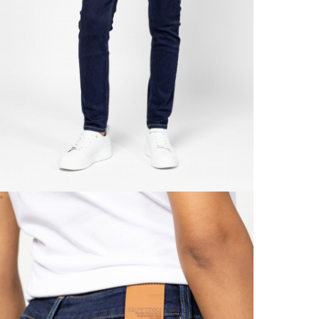
Gé
1 290
Va
Részl
Ne
VIS
Csere
30 n
Vissz
1 290
Részl