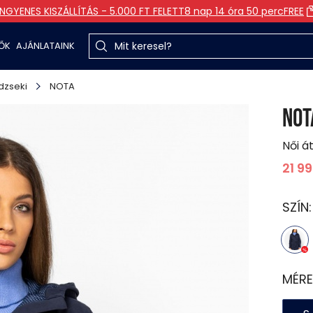
INGYENES KISZÁLLÍTÁS - 5.000 FT FELETT
8 nap 14 óra 50 perc
FREE
TŐK
AJÁNLATAINK
dzseki
NOTA
NOT
Női á
21 9
SZÍN
MÉRE