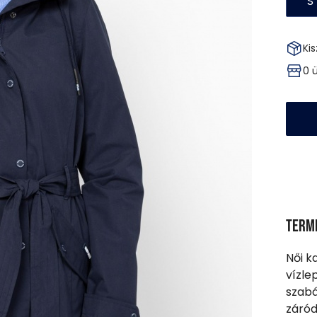
S
Kis
0 
Term
Női k
vízle
szabá
záród