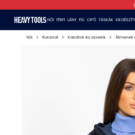
NŐI
FÉRFI
LÁNY
FIÚ
CIPŐ
TÁSKÁK
KIEGÉSZÍ
Női
Ruházat
Kabátok és dzsekik
Átmeneti 