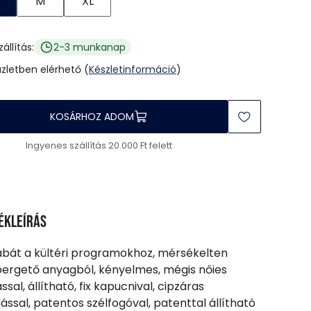
M
XL
zállítás:
2-3 munkanap
üzletben elérhető (
Készletinformáció
)
KOSÁRHOZ ADOM
Ingyenes szállítás 20.000 Ft felett
ékleírás
abát a kültéri programokhoz, mérsékelten
pergető anyagból, kényelmes, mégis nőies
ssal, állítható, fix kapucnival, cipzáras
ással, patentos szélfogóval, patenttal állítható