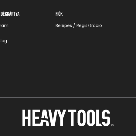
ndékkártya
Fiók
gram
Belépés / Regisztráció
leg