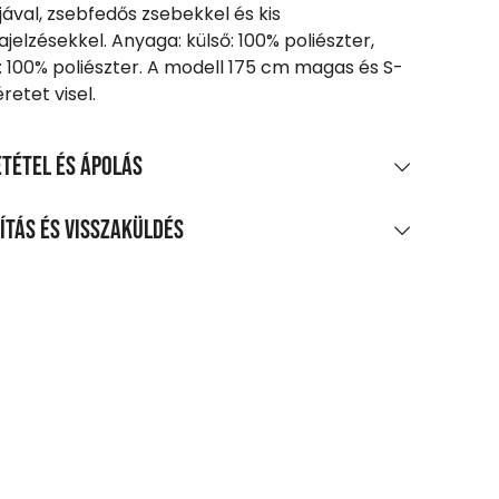
aljával, zsebfedős zsebekkel és kis
jelzésekkel. Anyaga: külső: 100% poliészter,
: 100% poliészter. A modell 175 cm magas és S-
retet visel.
tétel és ápolás
AGÖSSZETÉTEL
ítás és visszaküldés
poliészter
LÍTÁS
TÍTÁS ÉS KEZELÉS
0 Ft feletti vásárlás esetén
legnagyobb mosási hőmérséklet 30°C, nagyon
enes
méletes eljárással
agpontra, automatába
m fehéríthető!
t-tól
pben nem szárítható!
zszállítás
m vasalható!
 Ft-tól