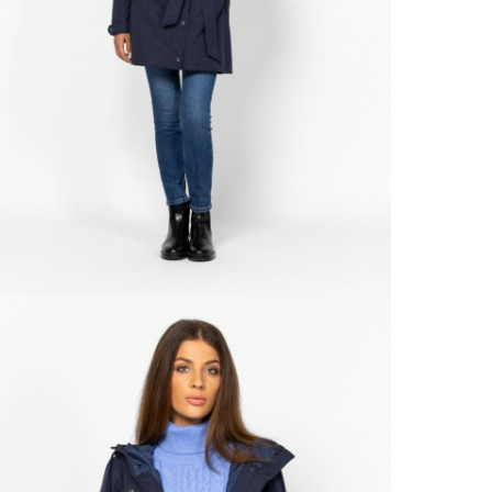
Ne
Részl
VIS
Csere
30 n
Vissz
1 290
Részl