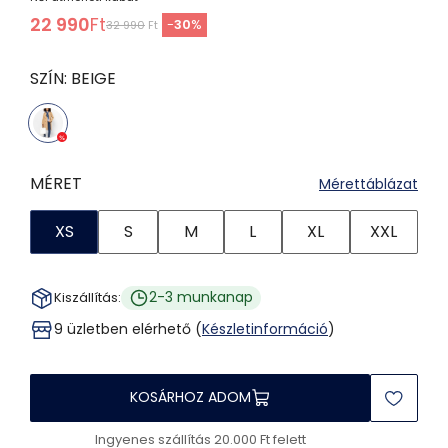
22 990
Ft
-
30
%
32 990
Ft
SZÍN:
BEIGE
MÉRET
Mérettáblázat
XS
S
M
L
XL
XXL
2-3 munkanap
Kiszállítás:
9 üzletben elérhető (
Készletinformáció
)
KOSÁRHOZ ADOM
Ingyenes szállítás 20.000 Ft felett