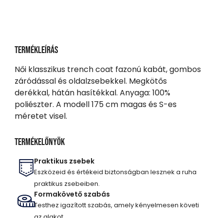
Termékleírás
Női klasszikus trench coat fazonú kabát, gombos
záródással és oldalzsebekkel. Megkötős
derékkal, hátán hasítékkal. Anyaga: 100%
poliészter. A modell 175 cm magas és S-es
méretet visel.
Termékelőnyök
Praktikus zsebek
Eszközeid és értékeid biztonságban lesznek a ruha
praktikus zsebeiben.
Formakövető szabás
Testhez igazított szabás, amely kényelmesen követi
az alakot.