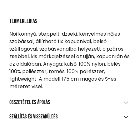
Termékleírás
Női könnyű, steppelt, dzseki, kényelmes nőies
szabással, állítható fix kapucnival, belső
szélfogóval, szabásvonalba helyezett cipzáros
zsebbel, kis márkajelzéssel az ujján, kapucniján és
az oldalában. Anyaga: külső: 100% nylon, bélés:
100% poliészter, tömés: 100% poliészter,
lightweight. A modell 175 cm magas és S-es
méretet visel.
Összetétel és ápolás
ANYAGÖSSZETÉTEL
Szállítás és visszaküldés
100% nejlon, könnyű
SZÁLLÍTÁS
TISZTÍTÁS ÉS KEZELÉS