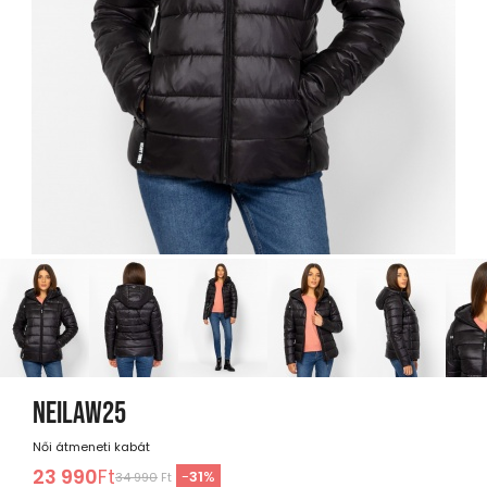
NEILAW25
Női átmeneti kabát
23 990
Ft
-
31
%
34 990
Ft