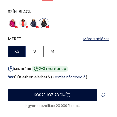
SZÍN:
BLACK
MÉRET
Mérettáblázat
XS
S
M
2-3 munkanap
Kiszállítás:
0 üzletben elérhető (
Készletinformáció
)
KOSÁRHOZ ADOM
Ingyenes szállítás 20.000 Ft felett