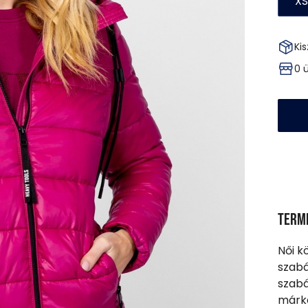
XS
Kis
0 
Term
Női k
szabá
szabá
márka