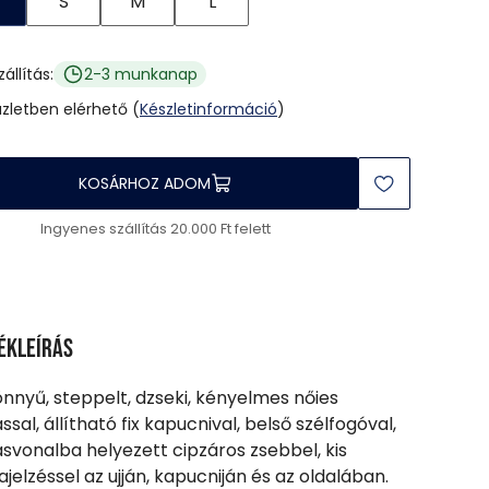
S
M
L
zállítás:
2-3 munkanap
üzletben elérhető (
Készletinformáció
)
KOSÁRHOZ ADOM
Ingyenes szállítás 20.000 Ft felett
ékleírás
önnyű, steppelt, dzseki, kényelmes nőies
ssal, állítható fix kapucnival, belső szélfogóval,
svonalba helyezett cipzáros zsebbel, kis
jelzéssel az ujján, kapucniján és az oldalában.