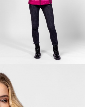
Részl
Ne
VIS
Csere
30 n
Vissz
1 290
Részl