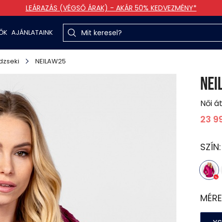
LEÁRAZÁS (VÉGSŐ ÁRAK) - AKÁR 50% KEDVEZMÉNY*
TŐK
AJÁNLATAINK
dzseki
NEILAW25
NEI
Női á
23 9
SZÍN
MÉRE