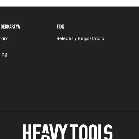
ndékkártya
Fiók
gram
Belépés / Regisztráció
leg