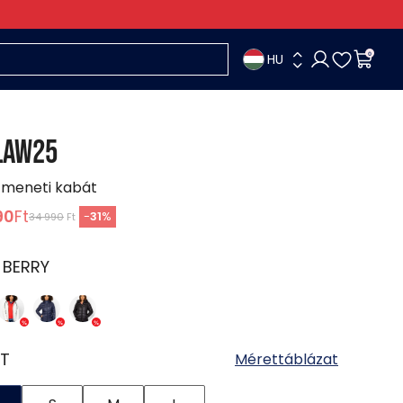
HU
0
LAW25
tmeneti kabát
90
Ft
-
31
%
34 990
Ft
:
BERRY
T
Mérettáblázat