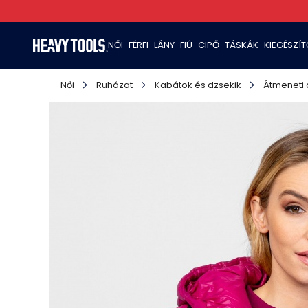
NŐI
FÉRFI
LÁNY
FIÚ
CIPŐ
TÁSKÁK
KIEGÉSZÍ
Női
Ruházat
Kabátok és dzsekik
Átmeneti 