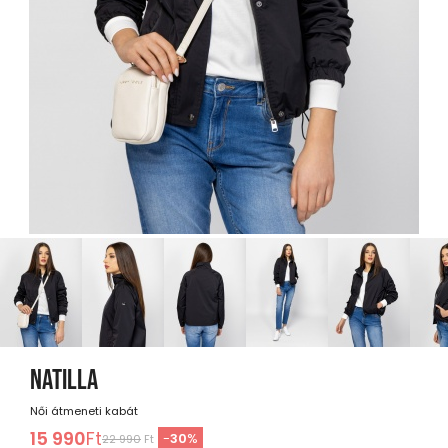
NATILLA
Női átmeneti kabát
15 990
Ft
-
30
%
22 990
Ft