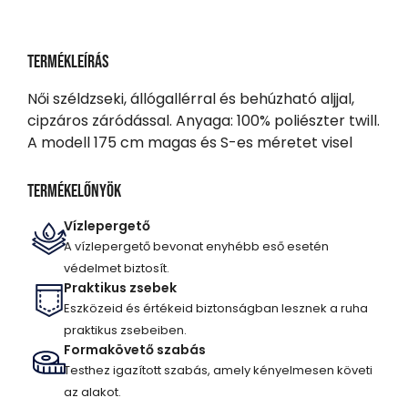
Termékleírás
Női széldzseki, állógallérral és behúzható aljjal,
cipzáros záródással. Anyaga: 100% poliészter twill.
A modell 175 cm magas és S-es méretet visel
Termékelőnyök
Vízlepergető
A vízlepergető bevonat enyhébb eső esetén
védelmet biztosít.
Praktikus zsebek
Eszközeid és értékeid biztonságban lesznek a ruha
praktikus zsebeiben.
Formakövető szabás
Testhez igazított szabás, amely kényelmesen követi
az alakot.