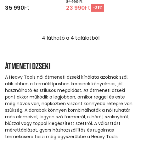
34 990
Ft
35 990
Ft
23 990
Ft
-
31
%
4
látható a
4
találatból
Átmeneti dzseki
A Heavy Tools női átmeneti dzseki kínálata azoknak szól,
akik ebben a terméktípusban keresnek kényelmes, jól
használható és stílusos megoldást. Az átmeneti dzseki
pont akkor működik a legjobban, amikor reggel és este
még hűvös van, napközben viszont könnyebb rétegre van
szükség. A darabok könnyen kombinálhatók a női ruhatár
más elemeivel, legyen szó farmerről, ruháról, szoknyáról,
blúzzal vagy toppal kiegészített szettről. A választást
mérettáblázat, gyors házhozszállítás és rugalmas
termékcsere teszi még egyszerűbbé a Heavy Tools