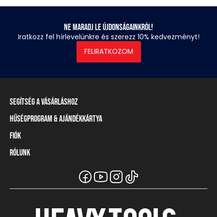
Ne maradj le újdonságainkról!
Iratkozz fel hírlevelünkre és szerezz 10% kedvezményt!
FELIRATKOZOM
Segítség a vásárláshoz
Hűségprogram & Ajándékkártya
Szállítási információ
Fizetési módok
Fiók
Törzsvásárlói program
Visszaküldés és elállás
Ajándékkártya
Rólunk
Belépés / Regisztráció
Mérettáblázat
Törzskártya egyenleg
Üzleteink és viszonteladók
A Heavy Tools márka
Gyakori kérdések (GYIK)
Viszonteladói információ
Vásárlói tájékoztatók
Csapatruházat
Ügyfélszolgálat
Széchenyi Terv Plusz