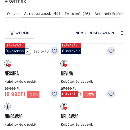
4
termék
Átmeneti dzseki
(46)
Összes
Téli kabát
(26)
Softshell/ Polár dzse
NÉPSZERŰSÉG SZERINT
SZŰRŐK
LEÁRAZÁS
LEÁRAZÁS
Új kollekció
Új kollekció
Szűrők törlése
Szín: fehér
NESSIRA
NEVINA
Kabátok és dzsekik
Kabátok és dzsekik
27 990
Ft
27 990
Ft
18 990
Ft
18 990
Ft
-
32
%
-
32
%
LEÁRAZÁS
NINGAW26
NEILAW25
Kabátok és dzsekik
Kabátok és dzsekik