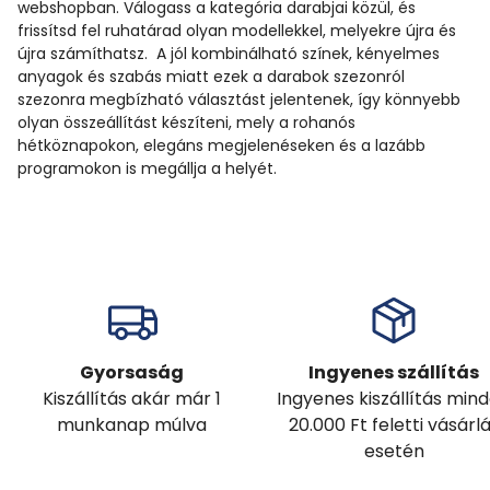
webshopban. Válogass a kategória darabjai közül, és
frissítsd fel ruhatárad olyan modellekkel, melyekre újra és
újra számíthatsz. A jól kombinálható színek, kényelmes
anyagok és szabás miatt ezek a darabok szezonról
szezonra megbízható választást jelentenek, így könnyebb
olyan összeállítást készíteni, mely a rohanós
hétköznapokon, elegáns megjelenéseken és a lazább
programokon is megállja a helyét.
Gyorsaság
Ingyenes szállítás
Kiszállítás akár már 1
Ingyenes kiszállítás min
munkanap múlva
20.000 Ft feletti vásárl
esetén