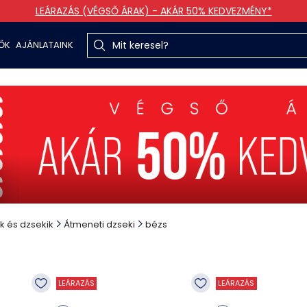
LEÁRAZÁS (VÉGSŐ ÁRAK) - AKÁR 50% KEDVEZMÉNY*
TŐK
AJÁNLATAINK
k és dzsekik
Átmeneti dzseki
bézs
LEÁRAZÁS
LEÁRAZÁS