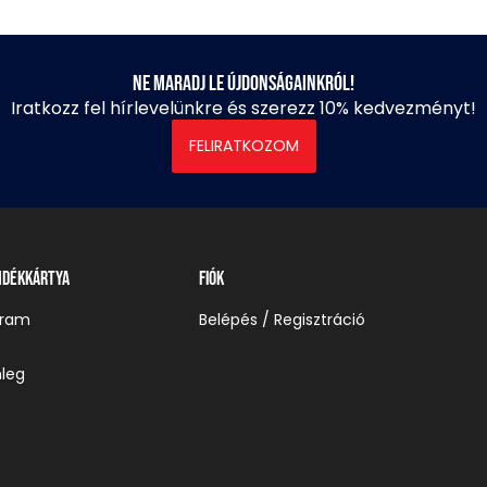
Ne maradj le újdonságainkról!
Iratkozz fel hírlevelünkre és szerezz 10% kedvezményt!
FELIRATKOZOM
ndékkártya
Fiók
gram
Belépés / Regisztráció
leg