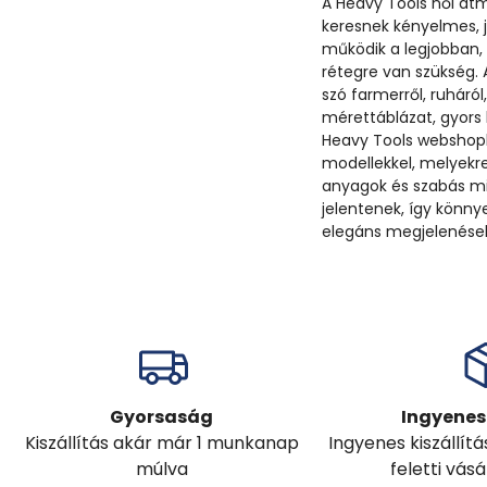
A Heavy Tools női átm
keresnek kényelmes, j
működik a legjobban,
rétegre van szükség.
szó farmerről, ruháról
mérettáblázat, gyors
Heavy Tools webshopba
modellekkel, melyekre
anyagok és szabás mi
jelentenek, így könny
elegáns megjelenések
Gyorsaság
Ingyenes 
Kiszállítás akár már 1 munkanap
Ingyenes kiszállít
múlva
feletti vás