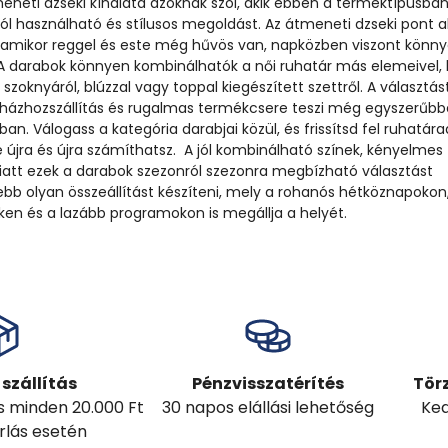
eneti dzseki kínálata azoknak szól, akik ebben a terméktípusba
ól használható és stílusos megoldást. Az átmeneti dzseki pont a
 amikor reggel és este még hűvös van, napközben viszont könn
 A darabok könnyen kombinálhatók a női ruhatár más elemeivel,
, szoknyáról, blúzzal vagy toppal kiegészített szettről. A választás
 házhozszállítás és rugalmas termékcsere teszi még egyszerűbb
n. Válogass a kategória darabjai közül, és frissítsd fel ruhatára
 újra és újra számíthatsz. A jól kombinálható színek, kényelmes
att ezek a darabok szezonról szezonra megbízható választást
ebb olyan összeállítást készíteni, mely a rohanós hétköznapokon
en és a lazább programokon is megállja a helyét.
szállítás
Pénzvisszatérítés
Tör
ás minden 20.000 Ft
30 napos elállási lehetőség
Ked
árlás esetén