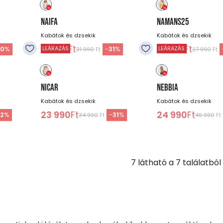
NAIFA
NAMANS25
Kabátok és dzsekik
Kabátok és dzsekik
21 990
Ft
13 990
Ft
30
%
-
31
%
LEÁRAZÁS
LEÁRAZÁS
31 990
Ft
27 990
Ft
NICAR
NEBBIA
Kabátok és dzsekik
Kabátok és dzsekik
23 990
Ft
24 990
Ft
32
%
-
31
%
34 990
Ft
49 990
Ft
7
látható a
7
találatból