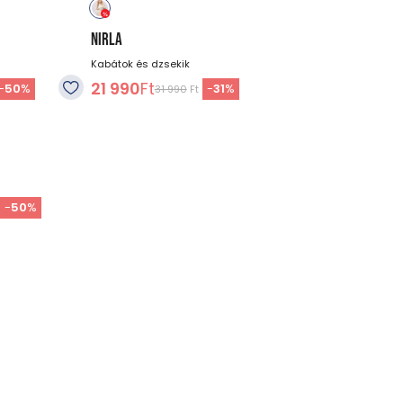
NIRLA
Kabátok és dzsekik
21 990
Ft
-
50
%
-
31
%
31 990
Ft
-
50
%