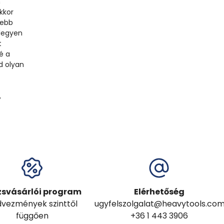
n
kkor
yebb
 legyen
t
é a
d olyan
,
zsvásárlói program
Elérhetőség
vezmények szinttől
ugyfelszolgalat@heavytools.co
függően
+36 1 443 3906