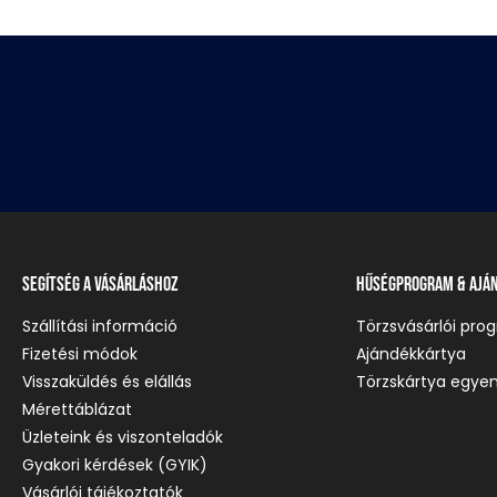
Segítség a vásárláshoz
Hűségprogram & Ajá
Szállítási információ
Törzsvásárlói pro
Fizetési módok
Ajándékkártya
Visszaküldés és elállás
Törzskártya egyen
Mérettáblázat
Üzleteink és viszonteladók
Gyakori kérdések (GYIK)
Vásárlói tájékoztatók