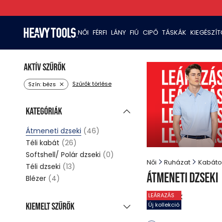
NŐI
FÉRFI
LÁNY
FIÚ
CIPŐ
TÁSKÁK
KIEGÉSZÍ
Aktív szűrők
Szűrők törlése
Szín: bézs
Kategóriák
Átmeneti dzseki
(46)
Téli kabát
(26)
Softshell/ Polár dzseki
(0)
Női
Ruházat
Kabáto
Téli dzseki
(13)
Átmeneti dzseki
Blézer
(4)
7
termék
LEÁRAZÁS
Kiemelt szűrők
Új kollekció