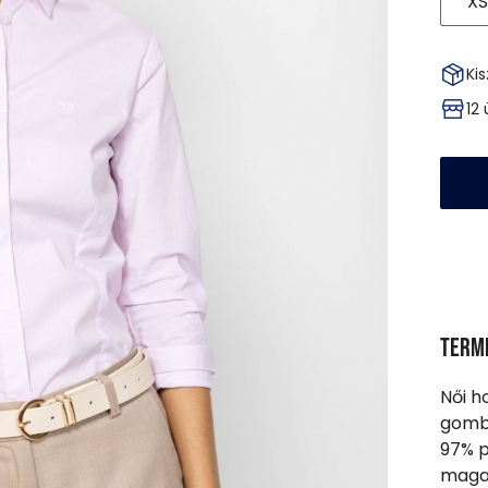
XS
Kis
12
Term
Női ho
gombo
97% p
magas