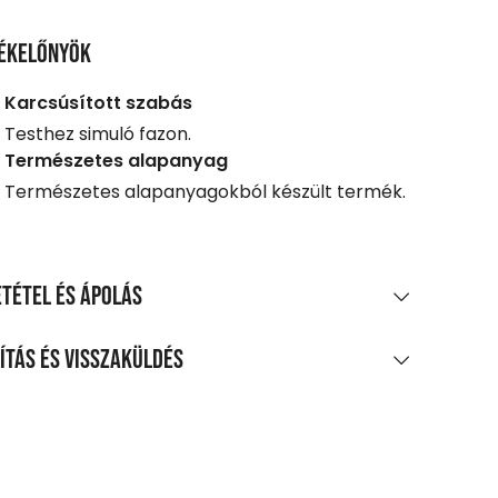
ékelőnyök
Karcsúsított szabás
Testhez simuló fazon.
Természetes alapanyag
Természetes alapanyagokból készült termék.
tétel és ápolás
AGÖSSZETÉTEL
ítás és visszaküldés
amut, 3% elasztán, poplin
LÍTÁS
TÍTÁS ÉS KEZELÉS
0 Ft feletti vásárlás esetén
legnagyobb mosási hőmérséklet 30°C,
enes