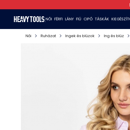
NŐI
FÉRFI
LÁNY
FIÚ
CIPŐ
TÁSKÁK
KIEGÉSZÍ
Női
Ruházat
Ingek és blúzok
Ing és blúz