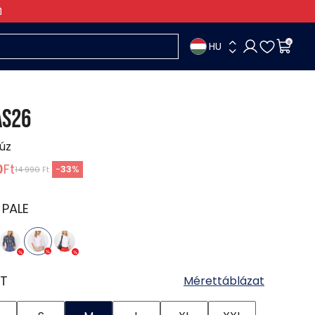
HU
0
AS26
lúz
0
Ft
-
33
%
14 990
Ft
:
PALE
T
Mérettáblázat