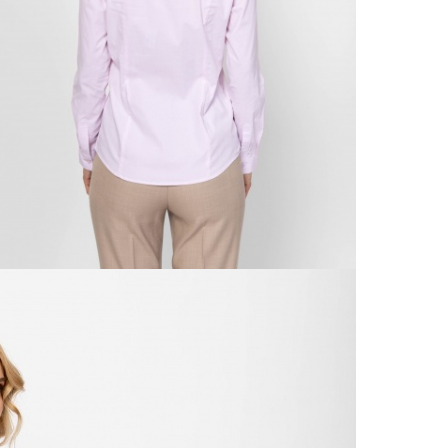
kí
Csom
Ne
990 F
Gé
Házho
Va
1 290
Ne
Részl
Fü
VIS
Csere
30 n
Vissz
1 290
Részl