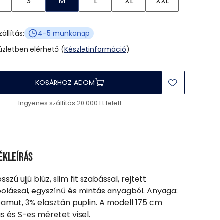
S
M
L
XL
XXL
zállítás:
4-5 munkanap
 üzletben elérhető (
Készletinformáció
)
KOSÁRHOZ ADOM
Ingyenes szállítás 20.000 Ft felett
ékleírás
sszú ujjú blúz, slim fit szabással, rejtett
lással, egyszínű és mintás anyagból. Anyaga:
amut, 3% elasztán puplin. A modell 175 cm
 és S-es méretet visel.