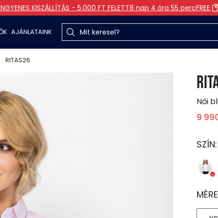
INGYENES KISZÁLLÍTÁS - 5.000 FT FELETT
8 nap 4 óra 55 perc
FREE
TŐK
AJÁNLATAINK
RITAS26
RIT
Női b
9 99
SZÍN
MÉRE