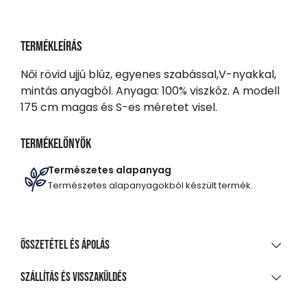
Termékleírás
Női rövid ujjú blúz, egyenes szabással,V-nyakkal,
mintás anyagból. Anyaga: 100% viszkóz. A modell
175 cm magas és S-es méretet visel.
Termékelőnyök
Természetes alapanyag
Természetes alapanyagokból készült termék.
Összetétel és ápolás
ANYAGÖSSZETÉTEL
Szállítás és visszaküldés
100% viszkóz