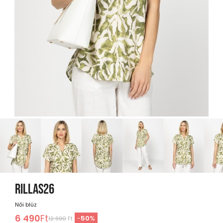
RILLAS26
Női blúz
6 490
Ft
-
50
%
12 990
Ft