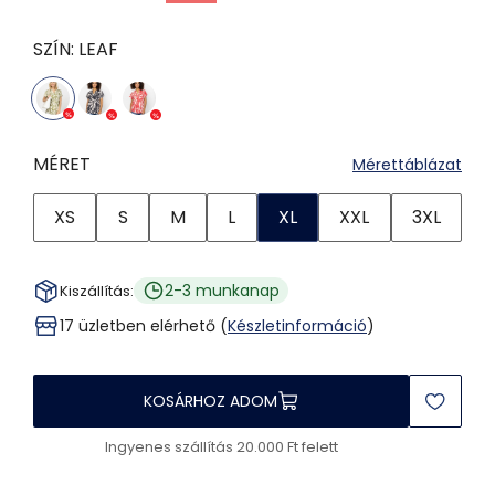
SZÍN:
LEAF
MÉRET
Mérettáblázat
XS
S
M
L
XL
XXL
3XL
2-3 munkanap
Kiszállítás:
17 üzletben elérhető (
Készletinformáció
)
KOSÁRHOZ ADOM
Ingyenes szállítás 20.000 Ft felett